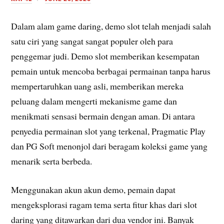
Dalam alam game daring, demo slot telah menjadi salah
satu ciri yang sangat sangat populer oleh para
penggemar judi. Demo slot memberikan kesempatan
pemain untuk mencoba berbagai permainan tanpa harus
mempertaruhkan uang asli, memberikan mereka
peluang dalam mengerti mekanisme game dan
menikmati sensasi bermain dengan aman. Di antara
penyedia permainan slot yang terkenal, Pragmatic Play
dan PG Soft menonjol dari beragam koleksi game yang
menarik serta berbeda.
Menggunakan akun akun demo, pemain dapat
mengeksplorasi ragam tema serta fitur khas dari slot
daring yang ditawarkan dari dua vendor ini. Banyak