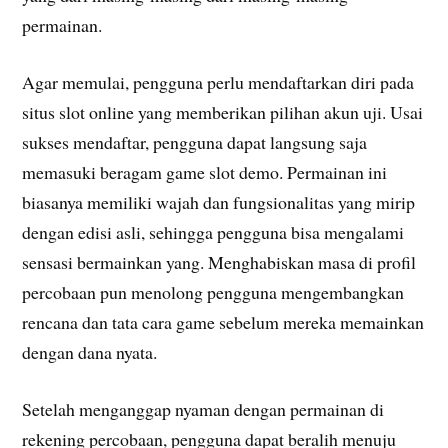
permainan.
Agar memulai, pengguna perlu mendaftarkan diri pada
situs slot online yang memberikan pilihan akun uji. Usai
sukses mendaftar, pengguna dapat langsung saja
memasuki beragam game slot demo. Permainan ini
biasanya memiliki wajah dan fungsionalitas yang mirip
dengan edisi asli, sehingga pengguna bisa mengalami
sensasi bermainkan yang. Menghabiskan masa di profil
percobaan pun menolong pengguna mengembangkan
rencana dan tata cara game sebelum mereka memainkan
dengan dana nyata.
Setelah menganggap nyaman dengan permainan di
rekening percobaan, pengguna dapat beralih menuju