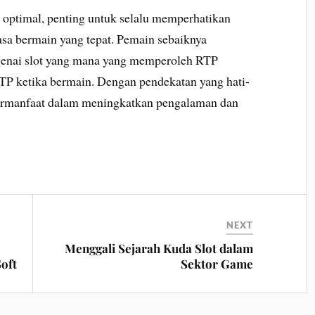
ptimal, penting untuk selalu memperhatikan
asa bermain yang tepat. Pemain sebaiknya
ngenai slot yang mana yang memperoleh RTP
TP ketika bermain. Dengan pendekatan yang hati-
 bermanfaat dalam meningkatkan pengalaman dan
NEXT
Menggali Sejarah Kuda Slot dalam
oft
Sektor Game