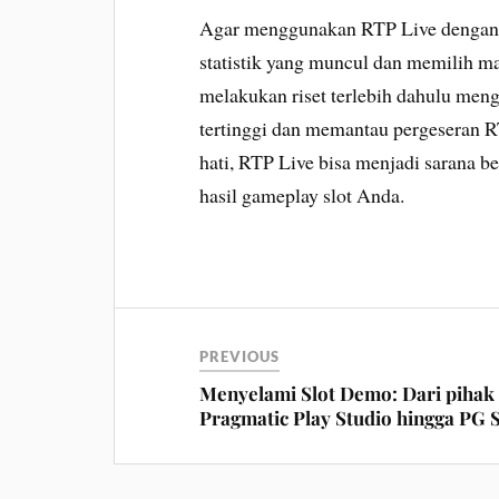
Agar menggunakan RTP Live dengan o
statistik yang muncul dan memilih m
melakukan riset terlebih dahulu me
tertinggi dan memantau pergeseran R
hati, RTP Live bisa menjadi sarana
hasil gameplay slot Anda.
PREVIOUS
Menyelami Slot Demo: Dari pihak
Pragmatic Play Studio hingga PG S