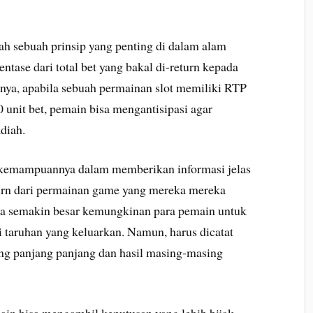
lah sebuah prinsip yang penting di dalam alam
tase dari total bet yang bakal di-return kepada
nya, apabila sebuah permainan slot memiliki RTP
0 unit bet, pemain bisa mengantisipasi agar
diah.
 kemampuannya dalam memberikan informasi jelas
urn dari permainan game yang mereka mereka
aka semakin besar kemungkinan para pemain untuk
 taruhan yang keluarkan. Namun, harus dicatat
ng panjang panjang dan hasil masing-masing