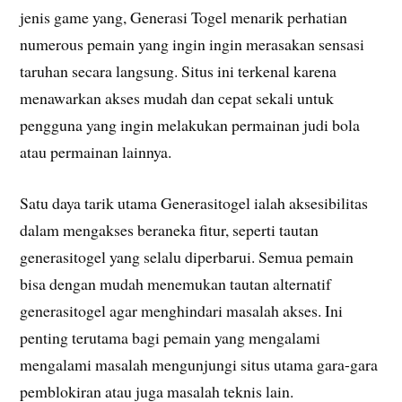
jenis game yang, Generasi Togel menarik perhatian
numerous pemain yang ingin ingin merasakan sensasi
taruhan secara langsung. Situs ini terkenal karena
menawarkan akses mudah dan cepat sekali untuk
pengguna yang ingin melakukan permainan judi bola
atau permainan lainnya.
Satu daya tarik utama Generasitogel ialah aksesibilitas
dalam mengakses beraneka fitur, seperti tautan
generasitogel yang selalu diperbarui. Semua pemain
bisa dengan mudah menemukan tautan alternatif
generasitogel agar menghindari masalah akses. Ini
penting terutama bagi pemain yang mengalami
mengalami masalah mengunjungi situs utama gara-gara
pemblokiran atau juga masalah teknis lain.