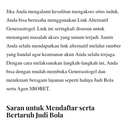
Jika Anda mengalami kesulitan mengakses situs induk,
Anda bisa berusaha menggunakan Link Alternatif
Generasitogel. Link ini seringkali disusun untuk
menangani masalah akses yang umum terjadi. Jamin
Anda selalu mendapatkan link alternatif melalui sumber
yang handal agar keamanan akun Anda selalu terjaga.
Dengan cara melaksanakan langkah-langkah ini, Anda
bisa dengan mudah membuka Generasitogel dan
menikmati beragam layanan seperti halnya Judi Bola
serta Agen SBOBET.
Saran untuk Mendaftar serta
Bertaruh Judi Bola