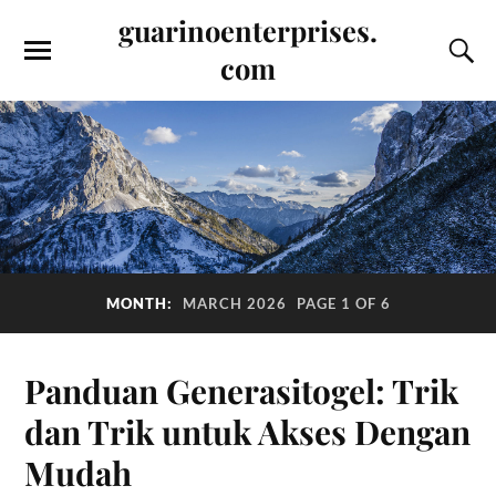
guarinoenterprises.
com
MONTH:
MARCH 2026
PAGE 1 OF 6
Panduan Generasitogel: Trik
dan Trik untuk Akses Dengan
Mudah