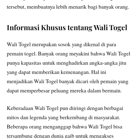
tersebut, membuatnya lebih menarik bagi banyak orang.
Informasi Khusus tentang Wali Togel
Wali Togel merupakan sosok yang dikenal di para
pemain togel. Banyak orang meyakini bahwa Wali Togel
punya kapasitas untuk menghadirkan angka-angka jitu
yang dapat memberikan kemenangan. Hal ini
menjadikan Wali Togel banyak dicari oleh pemain yang
dapat memperbesar peluang mereka dalam bermain.
Keberadaan Wali Togel pun diiringi dengan berbagai
mitos dan legenda yang berkembang di masyarakat.
Beberapa orang menganggap bahwa Wali Togel bisa
tersambung dengan dunia gaib untuk mengakses