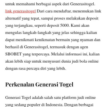
untuk memahami berbagai aspek dari Generasitogel.
link generasitogel
Dari cara mendaftar, menemukan link
alternatif yang tepat, sampai proses melakukan deposit
yang terjangkau, seperti deposit 5000. Kami akan
mengulas langkah-langkah yang jelas sehingga kalian
dapat menikmati kenikmatan bermain yang nyaman dan
berhasil di Generasitogel, termasuk dengan agen
SBOBET yang terpercaya. Melalui informasi ini, kalian
akan lebih siap untuk menyusuri dunia judi bola online
dengan rasa percaya diri yang lebih.
Perkenalan Generasi Togel
Generasi Togel adalah salah satu platform judi online
yang sedang populer di Indonesia. Dengan berbagai