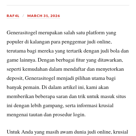
RAF4L
MARCH 31, 2026
Generasitogel merupakan salah satu platform yang
populer di kalangan para penggemar judi online,
terutama bagi mereka yang tertarik dengan judi bola dan
game lainnya. Dengan berbagai fitur yang ditawarkan,
seperti kemudahan dalam mendaftar dan menyetorkan
deposit, Generasitogel menjadi pilihan utama bagi
banyak pemain. Di dalam artikel ini, kami akan
memberikan beberapa saran dan trik untuk masuk situs
ini dengan lebih gampang, serta informasi krusial
mengenai tautan dan prosedur login.
Untuk Anda yang masih awam dunia judi online, krusial