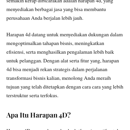
semakin kerap dibicarakan adalah harapan 4d, yang
menyediakan berbagai jasa yang bisa membantu
perusahaan Anda berjalan lebih jauh.
Harapan 4d datang untuk menyediakan dukungan dalam
mengoptimalkan tahapan bisnis, meningkatkan
efisiensi, serta menghasilkan pengalaman lebih baik
untuk pelanggan. Dengan alat serta fitur yang, harapan
4d bisa menjadi rekan strategis dalam perjalanan
transformasi bisnis kalian, menolong Anda meraih
tujuan yang telah ditetapkan dengan cara cara yang lebih
terstruktur serta terfokus.
Apa Itu Harapan 4D?