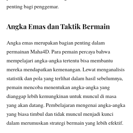
penting bagi penggemar.
Angka Emas dan Taktik Bermain
Angka emas merupakan bagian penting dalam
permainan Maha4D. Para pemain percaya bahwa
mempelajari angka-angka tertentu bisa membantu
mereka mendapatkan kemenangan. Lewat menganalisis
statistik dan pola yang terlihat dalam hasil sebelumnya,
pemain mencoba menentukan angka-angka yang
dianggap lebih kemungkinan untuk muncul di masa
yang akan datang. Pembelajaran mengenai angka-angka
yang biasa timbul dan tidak muncul menjadi kunci
dalam merumuskan strategi bermain yang lebih efektif.