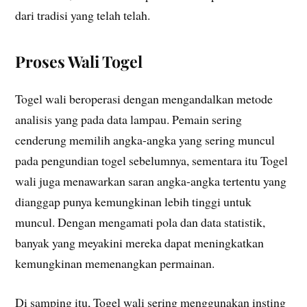
dari tradisi yang telah telah.
Proses Wali Togel
Togel wali beroperasi dengan mengandalkan metode
analisis yang pada data lampau. Pemain sering
cenderung memilih angka-angka yang sering muncul
pada pengundian togel sebelumnya, sementara itu Togel
wali juga menawarkan saran angka-angka tertentu yang
dianggap punya kemungkinan lebih tinggi untuk
muncul. Dengan mengamati pola dan data statistik,
banyak yang meyakini mereka dapat meningkatkan
kemungkinan memenangkan permainan.
Di samping itu, Togel wali sering menggunakan insting