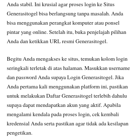
Anda stabil. Ini krusial agar proses login ke Situs
Generasitogel bisa berlangsung tanpa masalah. Anda
bisa menggunakan perangkat komputer atau ponsel
pintar yang online. Setelah itu, buka penjelajah pilihan
Anda dan ketikkan URL resmi Generasitogel.
Begitu Anda mengakses ke situs, temukan kolom login
seringkali terletak di atas halaman. Masukkan username
dan password Anda supaya Login Generasitogel. Jika
Anda pertama kali menggunakan platform ini, pastikan
untuk melakukan Daftar Generasitogel terlebih dahulu
supaya dapat mendapatkan akun yang aktif. Apabila
mengalami kendala pada proses login, cek kembali
kredensial Anda serta pastikan agar tidak ada kesilapan
pengetikan.