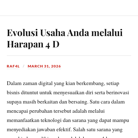
Evolusi Usaha Anda melalui
Harapan 4 D
RAF4L
MARCH 31, 2026
Dalam zaman digital yang kian berkembang, setiap
bisnis dituntut untuk menyesuaikan diri serta berinovasi
supaya masih berkaitan dan bersaing. Satu cara dalam
mencapai perubahan tersebut adalah melalui
memanfaatkan teknologi dan sarana yang dapat mampu
menyediakan jawaban efektif. Salah satu sarana yang