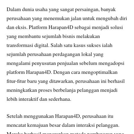
Dalam dunia usaha yang sangat persaingan, banyak
perusahaan yang menemukan jalan untuk mengubah diri
dan eksis. Platform Harapan4D sebagai menjadi solusi
yang membantu sejumlah bisnis melakukan
transformasi digital. Salah satu kasus sukses ialah
sejumlah perusahaan perdagangan lokal yang
mengalami penyusutan penjualan sebelum mengadopsi
platform Harapan4D. Dengan cara mengoptimalkan
fitur-fitur baru yang ditawarkan, perusahaan ini berhasil
meningkatkan proses berbelanja pelanggan menjadi
lebih interaktif dan sederhana.
Setelah menggunakan Harapan4D, perusahaan itu
mencatat kemajuan besar dalam interaksi pelanggan.
Mereka berhasil menerapkan metode pembayaran yang