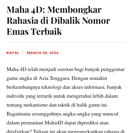
Maha 4D: Membongkar
Rahasia di Dibalik Nomor
Emas Terbaik
RAF4L
MARCH 30, 2026
Maha 4D telah menjadi sorotan bagi banyak penggemar
game angka di Asia Tenggara. Dengan semakin
berkembangnya teknologi dan akses informasi, banyak
individu yang tertarik untuk mengetahui lebih dalam
tentang mekanisme dan taktik di balik game ini.
Bagaimana sesungguhnya angka-angka yang muncul
dalam permainan Maha4D dapat diprediksi atau
ditafsirkan? Tulisan ini akan mengungkapkan rahasia di