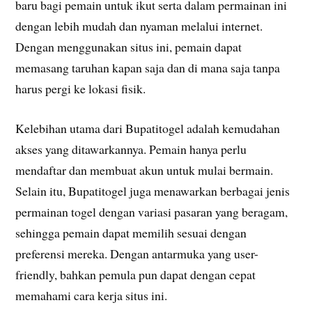
baru bagi pemain untuk ikut serta dalam permainan ini
dengan lebih mudah dan nyaman melalui internet.
Dengan menggunakan situs ini, pemain dapat
memasang taruhan kapan saja dan di mana saja tanpa
harus pergi ke lokasi fisik.
Kelebihan utama dari Bupatitogel adalah kemudahan
akses yang ditawarkannya. Pemain hanya perlu
mendaftar dan membuat akun untuk mulai bermain.
Selain itu, Bupatitogel juga menawarkan berbagai jenis
permainan togel dengan variasi pasaran yang beragam,
sehingga pemain dapat memilih sesuai dengan
preferensi mereka. Dengan antarmuka yang user-
friendly, bahkan pemula pun dapat dengan cepat
memahami cara kerja situs ini.