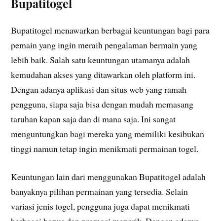
Bupatitogel
Bupatitogel menawarkan berbagai keuntungan bagi para
pemain yang ingin meraih pengalaman bermain yang
lebih baik. Salah satu keuntungan utamanya adalah
kemudahan akses yang ditawarkan oleh platform ini.
Dengan adanya aplikasi dan situs web yang ramah
pengguna, siapa saja bisa dengan mudah memasang
taruhan kapan saja dan di mana saja. Ini sangat
menguntungkan bagi mereka yang memiliki kesibukan
tinggi namun tetap ingin menikmati permainan togel.
Keuntungan lain dari menggunakan Bupatitogel adalah
banyaknya pilihan permainan yang tersedia. Selain
variasi jenis togel, pengguna juga dapat menikmati
berbagai bonus dan promosi menarik. Dengan adanya