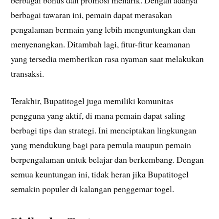
berbagai tawaran ini, pemain dapat merasakan
pengalaman bermain yang lebih menguntungkan dan
menyenangkan. Ditambah lagi, fitur-fitur keamanan
yang tersedia memberikan rasa nyaman saat melakukan
transaksi.
Terakhir, Bupatitogel juga memiliki komunitas
pengguna yang aktif, di mana pemain dapat saling
berbagi tips dan strategi. Ini menciptakan lingkungan
yang mendukung bagi para pemula maupun pemain
berpengalaman untuk belajar dan berkembang. Dengan
semua keuntungan ini, tidak heran jika Bupatitogel
semakin populer di kalangan penggemar togel.