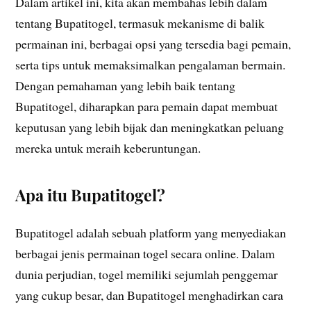
Dalam artikel ini, kita akan membahas lebih dalam
tentang Bupatitogel, termasuk mekanisme di balik
permainan ini, berbagai opsi yang tersedia bagi pemain,
serta tips untuk memaksimalkan pengalaman bermain.
Dengan pemahaman yang lebih baik tentang
Bupatitogel, diharapkan para pemain dapat membuat
keputusan yang lebih bijak dan meningkatkan peluang
mereka untuk meraih keberuntungan.
Apa itu Bupatitogel?
Bupatitogel adalah sebuah platform yang menyediakan
berbagai jenis permainan togel secara online. Dalam
dunia perjudian, togel memiliki sejumlah penggemar
yang cukup besar, dan Bupatitogel menghadirkan cara