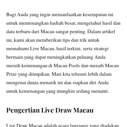
Bagi Anda yang ingin memanfaatkan kesempatan ini
untuk memenangkan hadiah besar, mengetahui hasil dan
data terbaru dari Macau sangat penting. Dalam artikel
ini, kami akan memberikan tips dan trik untuk
memahami Live Macau, hasil terkini, serta strategi
bermain yang dapat meningkatkan peluang Anda
meraih kemenangan di Macau Pools dan meraih Macau
Prize yang diimpikan. Mari kita telusuri lebih dalam
mengenai dunia menarik ini dan siapkan diri Anda
untuk kemenangan yang mungkin sedang menanti.
Pengertian Live Draw Macau
Live Draw Macau adalah acara langsung yang diadakan