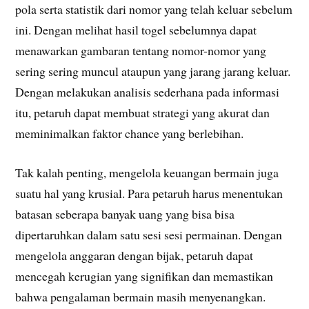
pola serta statistik dari nomor yang telah keluar sebelum
ini. Dengan melihat hasil togel sebelumnya dapat
menawarkan gambaran tentang nomor-nomor yang
sering sering muncul ataupun yang jarang jarang keluar.
Dengan melakukan analisis sederhana pada informasi
itu, petaruh dapat membuat strategi yang akurat dan
meminimalkan faktor chance yang berlebihan.
Tak kalah penting, mengelola keuangan bermain juga
suatu hal yang krusial. Para petaruh harus menentukan
batasan seberapa banyak uang yang bisa bisa
dipertaruhkan dalam satu sesi sesi permainan. Dengan
mengelola anggaran dengan bijak, petaruh dapat
mencegah kerugian yang signifikan dan memastikan
bahwa pengalaman bermain masih menyenangkan.