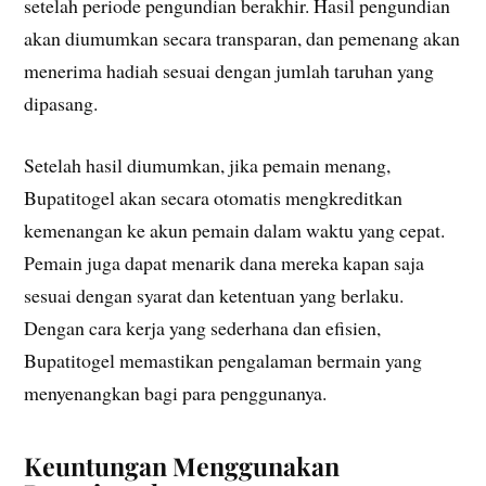
setelah periode pengundian berakhir. Hasil pengundian
akan diumumkan secara transparan, dan pemenang akan
menerima hadiah sesuai dengan jumlah taruhan yang
dipasang.
Setelah hasil diumumkan, jika pemain menang,
Bupatitogel akan secara otomatis mengkreditkan
kemenangan ke akun pemain dalam waktu yang cepat.
Pemain juga dapat menarik dana mereka kapan saja
sesuai dengan syarat dan ketentuan yang berlaku.
Dengan cara kerja yang sederhana dan efisien,
Bupatitogel memastikan pengalaman bermain yang
menyenangkan bagi para penggunanya.
Keuntungan Menggunakan