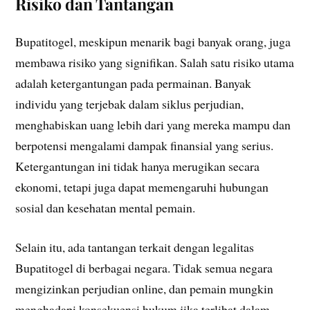
Risiko dan Tantangan
Bupatitogel, meskipun menarik bagi banyak orang, juga
membawa risiko yang signifikan. Salah satu risiko utama
adalah ketergantungan pada permainan. Banyak
individu yang terjebak dalam siklus perjudian,
menghabiskan uang lebih dari yang mereka mampu dan
berpotensi mengalami dampak finansial yang serius.
Ketergantungan ini tidak hanya merugikan secara
ekonomi, tetapi juga dapat memengaruhi hubungan
sosial dan kesehatan mental pemain.
Selain itu, ada tantangan terkait dengan legalitas
Bupatitogel di berbagai negara. Tidak semua negara
mengizinkan perjudian online, dan pemain mungkin
menghadapi konsekuensi hukum jika terlibat dalam