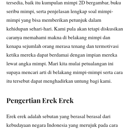
tersedia, baik itu kumpulan mimpi 2D bergambar, buku
seribu mimpi, serta penjelasan lengkap soal mimpi-
mimpi yang bisa memberikan petunjuk dalam
kehidupan sehari-hari. Kami pula akan tetapi diskusikan
caranya memahami makna di belakang mimpi dan
kenapa sejumlah orang merasa tenang dan termotivasi
ketika mereka dapat berdamai dengan impian mereka
lewat angka mimpi. Mari kita mulai petualangan ini
supaya mencari arti di belakang mimpi-mimpi serta cara
itu tersebut dapat menghadirkan untung bagi kami.
Pengertian Erek Erek
Erek erek adalah sebutan yang berasal berasal dari
kebudayaan negara Indonesia yang merujuk pada cara