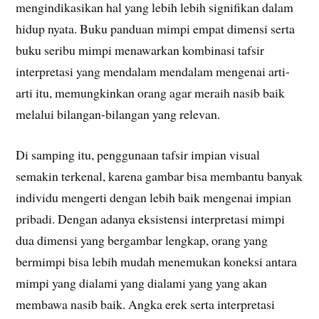
mengindikasikan hal yang lebih lebih signifikan dalam
hidup nyata. Buku panduan mimpi empat dimensi serta
buku seribu mimpi menawarkan kombinasi tafsir
interpretasi yang mendalam mendalam mengenai arti-
arti itu, memungkinkan orang agar meraih nasib baik
melalui bilangan-bilangan yang relevan.
Di samping itu, penggunaan tafsir impian visual
semakin terkenal, karena gambar bisa membantu banyak
individu mengerti dengan lebih baik mengenai impian
pribadi. Dengan adanya eksistensi interpretasi mimpi
dua dimensi yang bergambar lengkap, orang yang
bermimpi bisa lebih mudah menemukan koneksi antara
mimpi yang dialami yang dialami yang yang akan
membawa nasib baik. Angka erek serta interpretasi