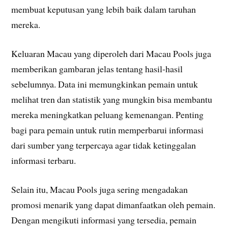
membuat keputusan yang lebih baik dalam taruhan
mereka.
Keluaran Macau yang diperoleh dari Macau Pools juga
memberikan gambaran jelas tentang hasil-hasil
sebelumnya. Data ini memungkinkan pemain untuk
melihat tren dan statistik yang mungkin bisa membantu
mereka meningkatkan peluang kemenangan. Penting
bagi para pemain untuk rutin memperbarui informasi
dari sumber yang terpercaya agar tidak ketinggalan
informasi terbaru.
Selain itu, Macau Pools juga sering mengadakan
promosi menarik yang dapat dimanfaatkan oleh pemain.
Dengan mengikuti informasi yang tersedia, pemain