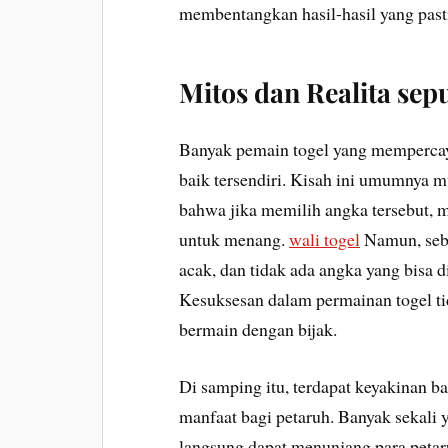
membentangkan hasil-hasil yang past
Mitos dan Realita sep
Banyak pemain togel yang mempercay
baik tersendiri. Kisah ini umumnya 
bahwa jika memilih angka tersebut, m
untuk menang.
wali togel
Namun, sebe
acak, dan tidak ada angka yang bisa d
Kesuksesan dalam permainan togel tid
bermain dengan bijak.
Di samping itu, terdapat keyakinan 
manfaat bagi petaruh. Banyak sekali 
langsung dapat menunjang para petar