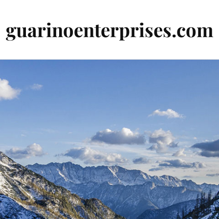
guarinoenterprises.com