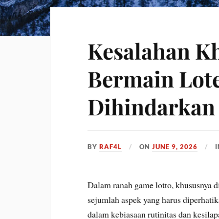
Kesalahan K
Bermain Lot
Dihindarkan
BY
RAF4L
ON
JUNE 9, 2026
Dalam ranah game lotto, khususnya di
sejumlah aspek yang harus diperhatik
dalam kebiasaan rutinitas dan kesila