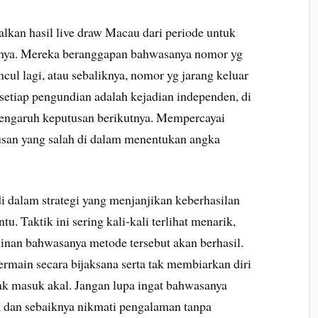
alkan hasil live draw Macau dari periode untuk
tnya. Mereka beranggapan bahwasanya nomor yg
ul lagi, atau sebaliknya, nomor yg jarang keluar
setiap pengundian adalah kejadian independen, di
pengaruh keputusan berikutnya. Mempercayai
usan yang salah di dalam menentukan angka
i dalam strategi yang menjanjikan keberhasilan
u. Taktik ini sering kali-kali terlihat menarik,
inan bahwasanya metode tersebut akan berhasil.
ermain secara bijaksana serta tak membiarkan diri
dak masuk akal. Jangan lupa ingat bahwasanya
 dan sebaiknya nikmati pengalaman tanpa