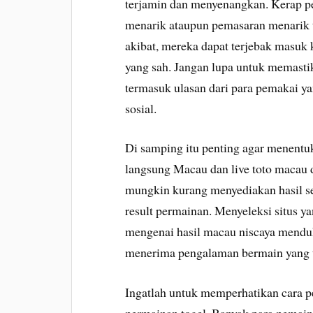
terjamin dan menyenangkan. Kerap p
menarik ataupun pemasaran menarik 
akibat, mereka dapat terjebak masuk 
yang sah. Jangan lupa untuk memastik
termasuk ulasan dari para pemakai ya
sosial.
Di samping itu penting agar menentu
langsung Macau dan live toto macau 
mungkin kurang menyediakan hasil s
result permainan. Menyeleksi situs y
mengenai hasil macau niscaya mend
menerima pengalaman bermain yang t
Ingatlah untuk memperhatikan cara 