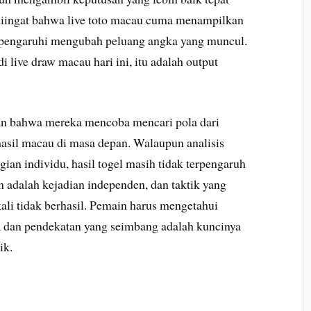
diingat bahwa live toto macau cuma menampilkan
mpengaruhi mengubah peluang angka yang muncul.
di live draw macau hari ini, itu adalah output
pan bahwa mereka mencoba mencari pola dari
hasil macau di masa depan. Walaupun analisis
agian individu, hasil togel masih tidak terpengaruh
n adalah kejadian independen, dan taktik yang
kali tidak berhasil. Pemain harus mengetahui
, dan pendekatan yang seimbang adalah kuncinya
ik.