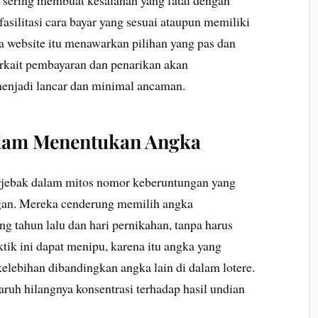
 sering membuat kesalahan yang fatal dengan
ilitasi cara bayar yang sesuai ataupun memiliki
wa website itu menawarkan pilihan yang pas dan
erkait pembayaran dan penarikan akan
enjadi lancar dan minimal ancaman.
dalam Menentukan Angka
erjebak dalam mitos nomor keberuntungan yang
an. Mereka cenderung memilih angka
ang tahun lalu dan hari pernikahan, tanpa harus
ik ini dapat menipu, karena itu angka yang
 kelebihan dibandingkan angka lain di dalam lotere.
aruh hilangnya konsentrasi terhadap hasil undian