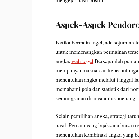
mengejar hasil positif.
Aspek-Aspek Pendoro
Ketika bermain togel, ada sejumlah 
untuk memenangkan permainan tersebu
angka.
wali togel
Bersejumlah pemain
mempunyai makna dan keberuntungan 
menentukan angka melalui tanggal lah
memahami pola dan statistik dari no
kemungkinan dirinya untuk menang.
Selain pemilihan angka, strategi tar
hasil. Pemain yang bijaksana biasa m
menentukan kombinasi angka yang be