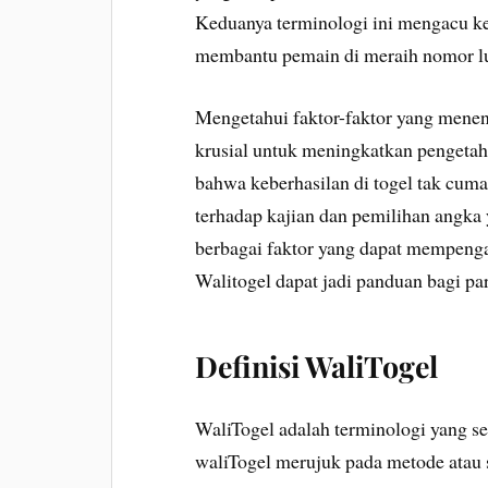
Keduanya terminologi ini mengacu kep
membantu pemain di meraih nomor l
Mengetahui faktor-faktor yang mene
krusial untuk meningkatkan pengetah
bahwa keberhasilan di togel tak cuma
terhadap kajian dan pemilihan angka 
berbagai faktor yang dapat mempenga
Walitogel dapat jadi panduan bagi pa
Definisi WaliTogel
WaliTogel adalah terminologi yang ser
waliTogel merujuk pada metode atau