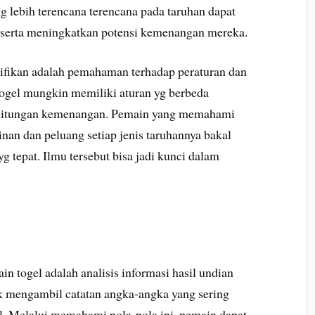
ng lebih terencana terencana pada taruhan dapat
serta meningkatkan potensi kemenangan mereka.
gnifikan adalah pemahaman terhadap peraturan dan
togel mungkin memiliki aturan yg berbeda
hitungan kemenangan. Pemain yang memahami
inan dan peluang setiap jenis taruhannya bakal
 tepat. Ilmu tersebut bisa jadi kunci dalam
n togel adalah analisis informasi hasil undian
k mengambil catatan angka-angka yang sering
l. Melalui memahami pola-pola ini, pemain dapat