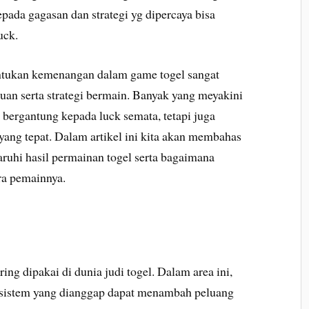
ada gagasan dan strategi yg dipercaya bisa
uck.
ntukan kemenangan dalam game togel sangat
uan serta strategi bermain. Banyak yang meyakini
 bergantung kepada luck semata, tetapi juga
yang tepat. Dalam artikel ini kita akan membahas
ruhi hasil permainan togel serta bagaimana
ra pemainnya.
ing dipakai di dunia judi togel. Dalam area ini,
 sistem yang dianggap dapat menambah peluang