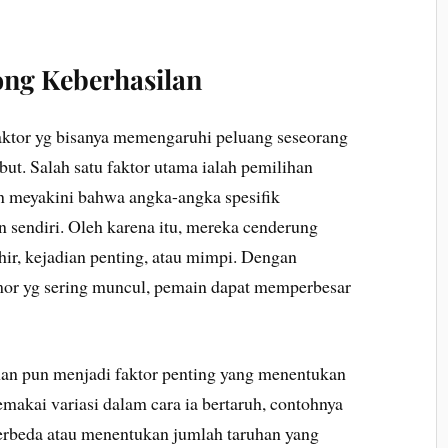
ng Keberhasilan
faktor yg bisanya memengaruhi peluang seseorang
t. Salah satu faktor utama ialah pemilihan
 meyakini bahwa angka-angka spesifik
sendiri. Oleh karena itu, mereka cenderung
ir, kejadian penting, atau mimpi. Dengan
mor yg sering muncul, pemain dapat memperbesar
uhan pun menjadi faktor penting yang menentukan
emakai variasi dalam cara ia bertaruh, contohnya
rbeda atau menentukan jumlah taruhan yang