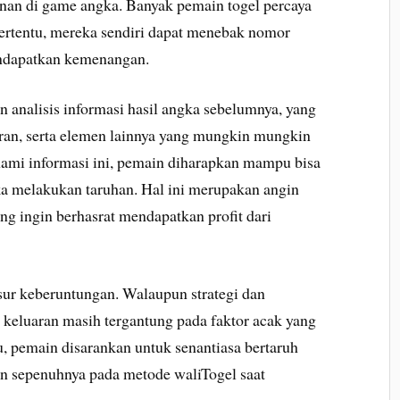
an di game angka. Banyak pemain togel percaya
ertentu, mereka sendiri dapat menebak nomor
endapatkan kemenangan.
 analisis informasi hasil angka sebelumnya, yang
aran, serta elemen lainnya yang mungkin mungkin
mi informasi ini, pemain diharapkan mampu bisa
ka melakukan taruhan. Hal ini merupakan angin
g ingin berhasrat mendapatkan profit dari
sur keberuntungan. Walaupun strategi dan
 keluaran masih tergantung pada faktor acak yang
tu, pemain disarankan untuk senantiasa bertaruh
an sepenuhnya pada metode waliTogel saat