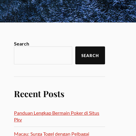
Search
SEARCH
Recent Posts
Panduan Lengkap Bermain Poker di Situs
Pkv
Macau: Surga Togel dengan Pelbagai