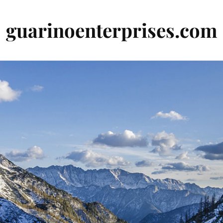
guarinoenterprises.com