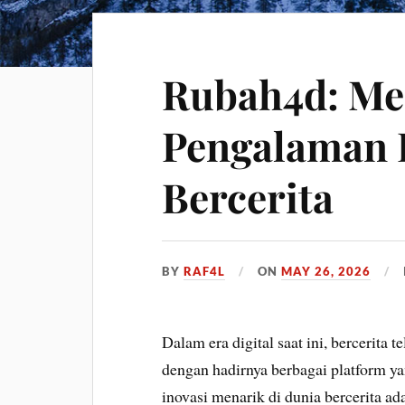
Rubah4d: M
Pengalaman 
Bercerita
BY
RAF4L
ON
MAY 26, 2026
Dalam era digital saat ini, bercerita 
dengan hadirnya berbagai platform y
inovasi menarik di dunia bercerita 