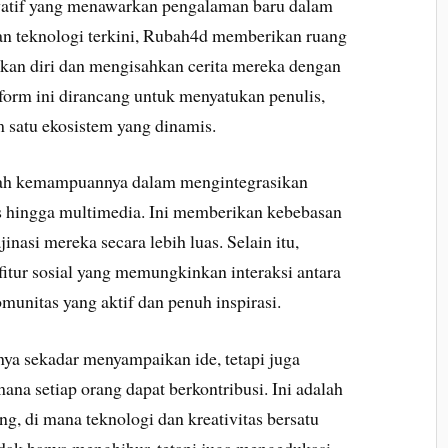
vatif yang menawarkan pengalaman baru dalam
an teknologi terkini, Rubah4d memberikan ruang
ikan diri dan mengisahkan cerita mereka dengan
tform ini dirancang untuk menyatukan penulis,
 satu ekosistem yang dinamis.
lah kemampuannya dalam mengintegrasikan
eks hingga multimedia. Ini memberikan kebebasan
nasi mereka secara lebih luas. Selain itu,
itur sosial yang memungkinkan interaksi antara
unitas yang aktif dan penuh inspirasi.
ya sekadar menyampaikan ide, tetapi juga
a setiap orang dapat berkontribusi. Ini adalah
ng, di mana teknologi dan kreativitas bersatu