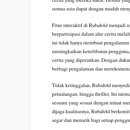
semua usia dapat dengan mudah meng
Fitur interaktif di Rubah4d menjadi 
berpartisipasi dalam alur cerita mela
ini tidak hanya membuat pengalaman
meningkatkan keterlibatan pengguna,
cerita yang diperankan. Dengan duku
berbagi pengalaman dan merekomendas
Tidak ketinggalan, Rubah4d menyediak
petualangan, hingga thriller. Ini m
sesuatu yang sesuai dengan minat mer
dijaga kualitasnya, Rubah4d berkomi
segar dan menarik bagi setiap pengg