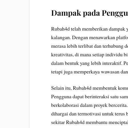
Dampak pada Pengg
Rubah4d telah memberikan dampak ya
kalangan. Dengan menawarkan platfor
merasa lebih terlibat dan terhubung d
kreativitas, di mana setiap individu
dalam bentuk yang lebih interaktif. 
tetapi juga memperkaya wawasan dan
Selain itu, Rubah4d membentuk komu
Pengguna dapat berinteraksi satu sam
berkolaborasi dalam proyek bercerita
dihargai dan termotivasi untuk terus 
sekitar Rubah4d membantu menciptaka