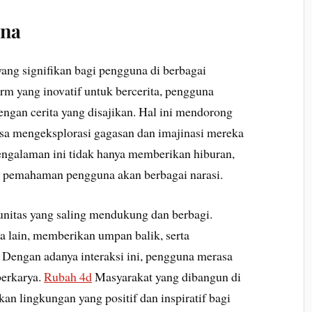
una
ng signifikan bagi pengguna di berbagai
m yang inovatif untuk bercerita, pengguna
engan cerita yang disajikan. Hal ini mendorong
 bisa mengeksplorasi gagasan dan imajinasi mereka
Pengalaman ini tidak hanya memberikan hiburan,
 pemahaman pengguna akan berbagai narasi.
nitas yang saling mendukung dan berbagi.
a lain, memberikan umpan balik, serta
. Dengan adanya interaksi ini, pengguna merasa
berkarya.
Rubah 4d
Masyarakat yang dibangun di
n lingkungan yang positif dan inspiratif bagi