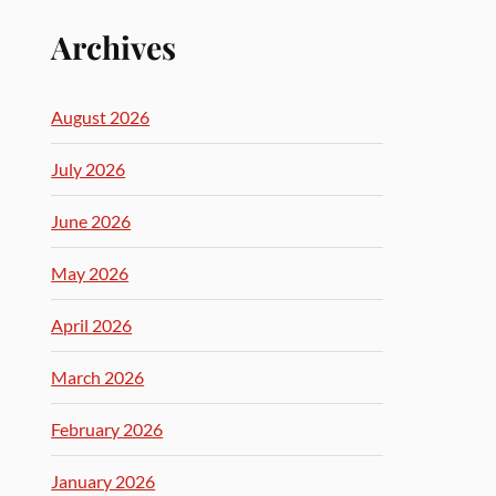
Archives
August 2026
July 2026
June 2026
May 2026
April 2026
March 2026
February 2026
January 2026