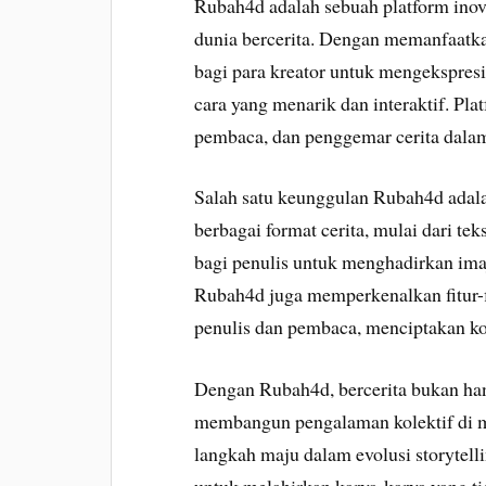
Rubah4d adalah sebuah platform ino
dunia bercerita. Dengan memanfaatk
bagi para kreator untuk mengekspres
cara yang menarik dan interaktif. Pla
pembaca, dan penggemar cerita dalam
Salah satu keunggulan Rubah4d ada
berbagai format cerita, mulai dari t
bagi penulis untuk menghadirkan imaji
Rubah4d juga memperkenalkan fitur-f
penulis dan pembaca, menciptakan kom
Dengan Rubah4d, bercerita bukan han
membangun pengalaman kolektif di man
langkah maju dalam evolusi storytelli