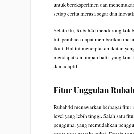
untuk bereksperimen dan menemukan
setiap cerita merasa segar dan inovati
Selain itu, Rubah4d mendorong kolab
ini, pembaca dapat memberikan masuk
ikuti. Hal ini menciptakan ikatan ya
mendapatkan umpan balik yang konstru
dan adaptif.
Fitur Unggulan Ruba
Rubah4d menawarkan berbagai fitur
level yang lebih tinggi. Salah satu f
pengguna, yang memudahkan penggun
cerita yang mereka sukai. Desain yan