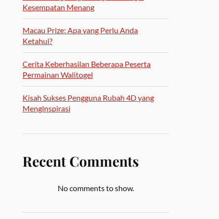
Kesempatan Menang
Macau Prize: Apa yang Perlu Anda
Ketahui?
Cerita Keberhasilan Beberapa Peserta
Permainan Walitogel
Kisah Sukses Pengguna Rubah 4D yang
Menginspirasi
Recent Comments
No comments to show.