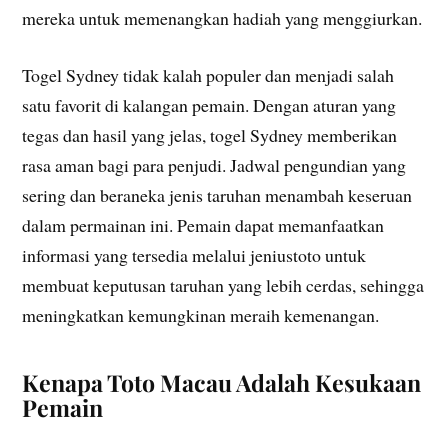
mereka untuk memenangkan hadiah yang menggiurkan.
Togel Sydney tidak kalah populer dan menjadi salah
satu favorit di kalangan pemain. Dengan aturan yang
tegas dan hasil yang jelas, togel Sydney memberikan
rasa aman bagi para penjudi. Jadwal pengundian yang
sering dan beraneka jenis taruhan menambah keseruan
dalam permainan ini. Pemain dapat memanfaatkan
informasi yang tersedia melalui jeniustoto untuk
membuat keputusan taruhan yang lebih cerdas, sehingga
meningkatkan kemungkinan meraih kemenangan.
Kenapa Toto Macau Adalah Kesukaan
Pemain