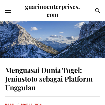
guarinoenterprises.
com
Menguasai Dunia Togel:
Jeniustoto sebagai Platform
Unggulan
RAF4L
MAY 19, 2026