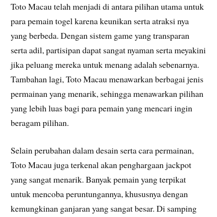
Toto Macau telah menjadi di antara pilihan utama untuk
para pemain togel karena keunikan serta atraksi nya
yang berbeda. Dengan sistem game yang transparan
serta adil, partisipan dapat sangat nyaman serta meyakini
jika peluang mereka untuk menang adalah sebenarnya.
Tambahan lagi, Toto Macau menawarkan berbagai jenis
permainan yang menarik, sehingga menawarkan pilihan
yang lebih luas bagi para pemain yang mencari ingin
beragam pilihan.
Selain perubahan dalam desain serta cara permainan,
Toto Macau juga terkenal akan penghargaan jackpot
yang sangat menarik. Banyak pemain yang terpikat
untuk mencoba peruntungannya, khususnya dengan
kemungkinan ganjaran yang sangat besar. Di samping