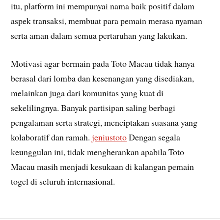
itu, platform ini mempunyai nama baik positif dalam
aspek transaksi, membuat para pemain merasa nyaman
serta aman dalam semua pertaruhan yang lakukan.
Motivasi agar bermain pada Toto Macau tidak hanya
berasal dari lomba dan kesenangan yang disediakan,
melainkan juga dari komunitas yang kuat di
sekelilingnya. Banyak partisipan saling berbagi
pengalaman serta strategi, menciptakan suasana yang
kolaboratif dan ramah.
jeniustoto
Dengan segala
keunggulan ini, tidak mengherankan apabila Toto
Macau masih menjadi kesukaan di kalangan pemain
togel di seluruh internasional.