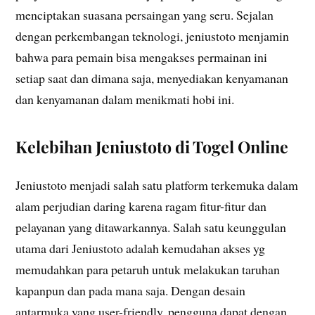
menciptakan suasana persaingan yang seru. Sejalan
dengan perkembangan teknologi, jeniustoto menjamin
bahwa para pemain bisa mengakses permainan ini
setiap saat dan dimana saja, menyediakan kenyamanan
dan kenyamanan dalam menikmati hobi ini.
Kelebihan Jeniustoto di Togel Online
Jeniustoto menjadi salah satu platform terkemuka dalam
alam perjudian daring karena ragam fitur-fitur dan
pelayanan yang ditawarkannya. Salah satu keunggulan
utama dari Jeniustoto adalah kemudahan akses yg
memudahkan para petaruh untuk melakukan taruhan
kapanpun dan pada mana saja. Dengan desain
antarmuka yang user-friendly, pengguna dapat dengan