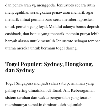
dan penawaran yg menggoda. Jeniustoto secara rutin
menyuguhkan serangkaian penawaran menarik agar
menarik minat pemain baru serta memberi apresiasi
untuk pemain yang loyal. Melalui adanya bonus deposit,
cashback, dan bonus yang menarik, pemain punya lebih
banyak alasan untuk memilih Jeniustoto sebagai tempat
utama mereka untuk bermain togel daring.
Togel Populer: Sydney, Hongkong,
dan Sydney
Togel Singapura menjadi salah satu permainan yang
paling sering dimainkan di Tanah Air. Keberagaman
sistem taruhan dan waktu pengundian yang teratur
membuatnya semakin diminati oleh sejumlah