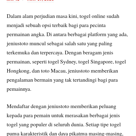
Dalam alam perjudian masa kini, togel online sudah
menjadi sebuah opsi terbaik bagi para pecinta
permainan angka. Di antara berbagai platform yang ada,
jeniustoto muncul sebagai salah satu yang paling
terkemuka dan terpercaya. Dengan beragam jenis
permainan, seperti togel Sydney, togel Singapore, togel
Hongkong, dan toto Macau, jeniustoto memberikan
pengalaman bermain yang tak tertandingi bagi para
pemainnya.
Mendaftar dengan jeniustoto memberikan peluang
kepada para pemain untuk merasakan berbagai jenis
togel yang populer di seluruh dunia. Setiap tipe togel
punya karakteristik dan daya pikatnya masing-masing,