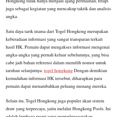
Hongkong tidak hanya menjadi ajang permainan, tetapi
juga sebagai kegiatan yang mencakup taktik dan analisis
angka.
Satu daya tarik utama dari Togel Hongkong merupakan
keberadaan informasi yang sangat transparan terkait
hasil HK. Pemain dapat mengakses informasi mengenai
angka-angka yang pernah keluar sebelumnya, yang bisa
cabe jadi bahan referensi dalam memilih nomor untuk
taruhan selanjutnya.
togel hongkong
Dengan demikian
kemudahan informasi HK tersebut, diharapkan para
pemain dapat menambahkan peluang menang mereka.
Selain itu, Togel Hongkong juga populer akan sistem
draw yang terpercaya, yaitu melalui Hongkong Pools. Ini
adalah lembaga resmi yang menyelenggarakan