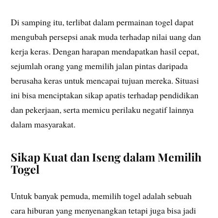
Di samping itu, terlibat dalam permainan togel dapat
mengubah persepsi anak muda terhadap nilai uang dan
kerja keras. Dengan harapan mendapatkan hasil cepat,
sejumlah orang yang memilih jalan pintas daripada
berusaha keras untuk mencapai tujuan mereka. Situasi
ini bisa menciptakan sikap apatis terhadap pendidikan
dan pekerjaan, serta memicu perilaku negatif lainnya
dalam masyarakat.
Sikap Kuat dan Iseng dalam Memilih
Togel
Untuk banyak pemuda, memilih togel adalah sebuah
cara hiburan yang menyenangkan tetapi juga bisa jadi