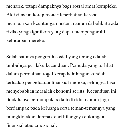
menarik, tetapi dampaknya bagi sosial amat kompleks.
Aktivitas ini kerap menarik perhatian karena
memberikan keuntungan instan, namun di balik itu ada
risiko yang signifikan yang dapat mempengaruhi
kehidupan mereka.
Salah satunya pengaruh sosial yang terang adalah
timbulnya perilaku kecanduan. Pemuda yang terlibat
dalam permainan togel kerap kehilangan kendali
terhadap pengeluaran finansial mereka, sehingga bisa
menyebabkan masalah ekonomi serius. Kecanduan ini
tidak hanya berdampak pada individu, namun juga
berdampak pada keluarga serta teman-temannya yang
mungkin akan dampak dari hilangnya dukungan
finansial atau emosional.