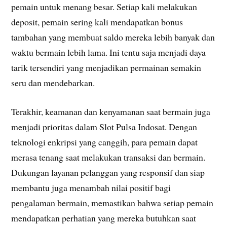
pemain untuk menang besar. Setiap kali melakukan
deposit, pemain sering kali mendapatkan bonus
tambahan yang membuat saldo mereka lebih banyak dan
waktu bermain lebih lama. Ini tentu saja menjadi daya
tarik tersendiri yang menjadikan permainan semakin
seru dan mendebarkan.
Terakhir, keamanan dan kenyamanan saat bermain juga
menjadi prioritas dalam Slot Pulsa Indosat. Dengan
teknologi enkripsi yang canggih, para pemain dapat
merasa tenang saat melakukan transaksi dan bermain.
Dukungan layanan pelanggan yang responsif dan siap
membantu juga menambah nilai positif bagi
pengalaman bermain, memastikan bahwa setiap pemain
mendapatkan perhatian yang mereka butuhkan saat