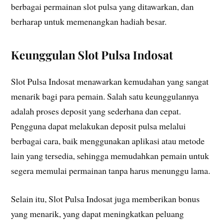
berbagai permainan slot pulsa yang ditawarkan, dan
berharap untuk memenangkan hadiah besar.
Keunggulan Slot Pulsa Indosat
Slot Pulsa Indosat menawarkan kemudahan yang sangat
menarik bagi para pemain. Salah satu keunggulannya
adalah proses deposit yang sederhana dan cepat.
Pengguna dapat melakukan deposit pulsa melalui
berbagai cara, baik menggunakan aplikasi atau metode
lain yang tersedia, sehingga memudahkan pemain untuk
segera memulai permainan tanpa harus menunggu lama.
Selain itu, Slot Pulsa Indosat juga memberikan bonus
yang menarik, yang dapat meningkatkan peluang