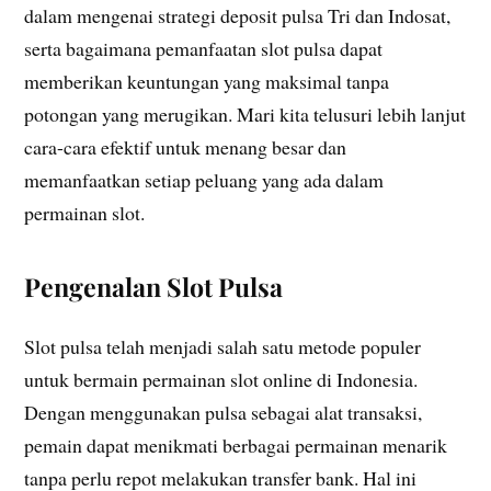
dalam mengenai strategi deposit pulsa Tri dan Indosat,
serta bagaimana pemanfaatan slot pulsa dapat
memberikan keuntungan yang maksimal tanpa
potongan yang merugikan. Mari kita telusuri lebih lanjut
cara-cara efektif untuk menang besar dan
memanfaatkan setiap peluang yang ada dalam
permainan slot.
Pengenalan Slot Pulsa
Slot pulsa telah menjadi salah satu metode populer
untuk bermain permainan slot online di Indonesia.
Dengan menggunakan pulsa sebagai alat transaksi,
pemain dapat menikmati berbagai permainan menarik
tanpa perlu repot melakukan transfer bank. Hal ini