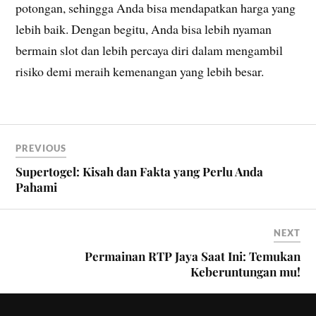
potongan, sehingga Anda bisa mendapatkan harga yang
lebih baik. Dengan begitu, Anda bisa lebih nyaman
bermain slot dan lebih percaya diri dalam mengambil
risiko demi meraih kemenangan yang lebih besar.
PREVIOUS
Supertogel: Kisah dan Fakta yang Perlu Anda
Pahami
NEXT
Permainan RTP Jaya Saat Ini: Temukan
Keberuntungan mu!