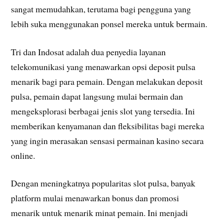
sangat memudahkan, terutama bagi pengguna yang
lebih suka menggunakan ponsel mereka untuk bermain.
Tri dan Indosat adalah dua penyedia layanan
telekomunikasi yang menawarkan opsi deposit pulsa
menarik bagi para pemain. Dengan melakukan deposit
pulsa, pemain dapat langsung mulai bermain dan
mengeksplorasi berbagai jenis slot yang tersedia. Ini
memberikan kenyamanan dan fleksibilitas bagi mereka
yang ingin merasakan sensasi permainan kasino secara
online.
Dengan meningkatnya popularitas slot pulsa, banyak
platform mulai menawarkan bonus dan promosi
menarik untuk menarik minat pemain. Ini menjadi