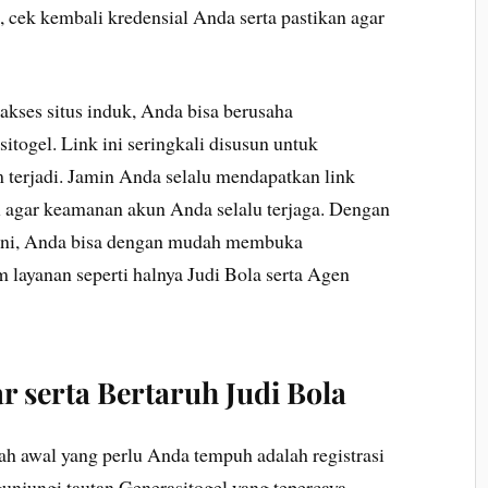
 cek kembali kredensial Anda serta pastikan agar
kses situs induk, Anda bisa berusaha
togel. Link ini seringkali disusun untuk
terjadi. Jamin Anda selalu mendapatkan link
l agar keamanan akun Anda selalu terjaga. Dengan
 ini, Anda bisa dengan mudah membuka
layanan seperti halnya Judi Bola serta Agen
 serta Bertaruh Judi Bola
ah awal yang perlu Anda tempuh adalah registrasi
unjungi tautan Generasitogel yang tepercaya,