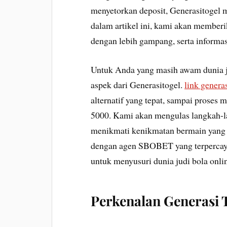
menyetorkan deposit, Generasitogel 
dalam artikel ini, kami akan memberi
dengan lebih gampang, serta informas
Untuk Anda yang masih awam dunia j
aspek dari Generasitogel.
link genera
alternatif yang tepat, sampai proses 
5000. Kami akan mengulas langkah-la
menikmati kenikmatan bermain yang n
dengan agen SBOBET yang terpercaya. 
untuk menyusuri dunia judi bola onlin
Perkenalan Generasi 