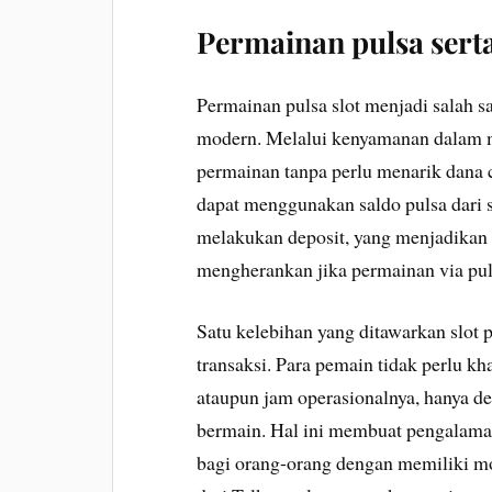
Permainan pulsa ser
Permainan pulsa slot menjadi salah sa
modern. Melalui kenyamanan dalam m
permainan tanpa perlu menarik dana c
dapat menggunakan saldo pulsa dari s
melakukan deposit, yang menjadikan pr
mengherankan jika permainan via puls
Satu kelebihan yang ditawarkan slot
transaksi. Para pemain tidak perlu 
ataupun jam operasionalnya, hanya de
bermain. Hal ini membuat pengalaman 
bagi orang-orang dengan memiliki mob