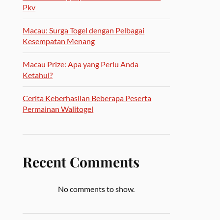
Pkv
Macau: Surga Togel dengan Pelbagai
Kesempatan Menang
Macau Prize: Apa yang Perlu Anda
Ketahui?
Cerita Keberhasilan Beberapa Peserta
Permainan Walitogel
Recent Comments
No comments to show.