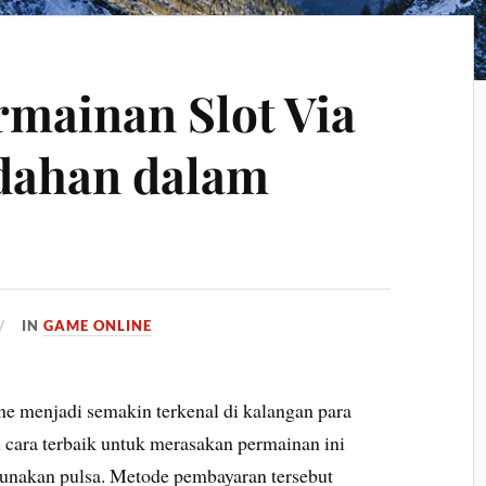
mainan Slot Via
dahan dalam
IN
GAME ONLINE
ine menjadi semakin terkenal di kalangan para
u cara terbaik untuk merasakan permainan ini
unakan pulsa. Metode pembayaran tersebut