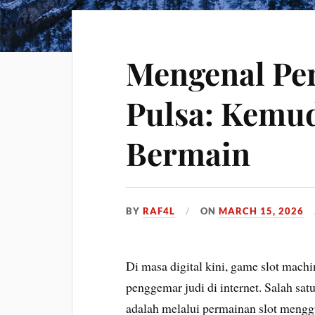
Mengenal Per
Pulsa: Kemu
Bermain
BY
RAF4L
ON
MARCH 15, 2026
Di masa digital kini, game slot mach
penggemar judi di internet. Salah sat
adalah melalui permainan slot mengg