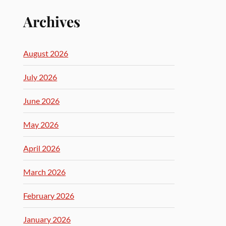
Archives
August 2026
July 2026
June 2026
May 2026
April 2026
March 2026
February 2026
January 2026