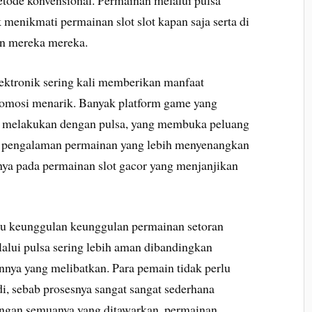
etode konvensional. Permainan melalui pulsa
menikmati permainan slot slot kapan saja serta di
n mereka mereka.
elektronik sering kali memberikan manfaat
romosi menarik. Banyak platform game yang
 melakukan dengan pulsa, yang membuka peluang
 pengalaman permainan yang lebih menyenangkan
ya pada permainan slot gacor yang menjanjikan
tu keunggulan keunggulan permainan setoran
lalui pulsa sering lebih aman dibandingkan
nya yang melibatkan. Para pemain tidak perlu
di, sebab prosesnya sangat sangat sederhana
ngan semuanya yang ditawarkan, permainan