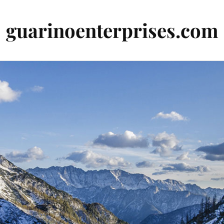
guarinoenterprises.com