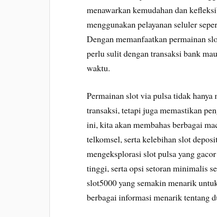
menawarkan kemudahan dan kefleksib
menggunakan pelayanan seluler seper
Dengan memanfaatkan permainan slot 
perlu sulit dengan transaksi bank 
waktu.
Permainan slot via pulsa tidak han
transaksi, tetapi juga memastikan pe
ini, kita akan membahas berbagai mac
telkomsel, serta kelebihan slot depos
mengeksplorasi slot pulsa yang gaco
tinggi, serta opsi setoran minimalis s
slot5000 yang semakin menarik untuk
berbagai informasi menarik tentang du