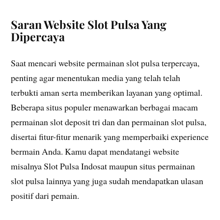
Saran Website Slot Pulsa Yang
Dipercaya
Saat mencari website permainan slot pulsa terpercaya,
penting agar menentukan media yang telah telah
terbukti aman serta memberikan layanan yang optimal.
Beberapa situs populer menawarkan berbagai macam
permainan slot deposit tri dan dan permainan slot pulsa,
disertai fitur-fitur menarik yang memperbaiki experience
bermain Anda. Kamu dapat mendatangi website
misalnya Slot Pulsa Indosat maupun situs permainan
slot pulsa lainnya yang juga sudah mendapatkan ulasan
positif dari pemain.