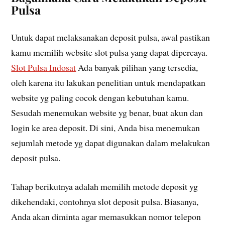
Pulsa
Untuk dapat melaksanakan deposit pulsa, awal pastikan
kamu memilih website slot pulsa yang dapat dipercaya.
Slot Pulsa Indosat
Ada banyak pilihan yang tersedia,
oleh karena itu lakukan penelitian untuk mendapatkan
website yg paling cocok dengan kebutuhan kamu.
Sesudah menemukan website yg benar, buat akun dan
login ke area deposit. Di sini, Anda bisa menemukan
sejumlah metode yg dapat digunakan dalam melakukan
deposit pulsa.
Tahap berikutnya adalah memilih metode deposit yg
dikehendaki, contohnya slot deposit pulsa. Biasanya,
Anda akan diminta agar memasukkan nomor telepon