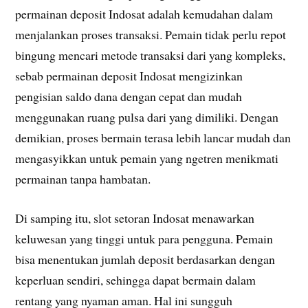
permainan deposit Indosat adalah kemudahan dalam
menjalankan proses transaksi. Pemain tidak perlu repot
bingung mencari metode transaksi dari yang kompleks,
sebab permainan deposit Indosat mengizinkan
pengisian saldo dana dengan cepat dan mudah
menggunakan ruang pulsa dari yang dimiliki. Dengan
demikian, proses bermain terasa lebih lancar mudah dan
mengasyikkan untuk pemain yang ngetren menikmati
permainan tanpa hambatan.
Di samping itu, slot setoran Indosat menawarkan
keluwesan yang tinggi untuk para pengguna. Pemain
bisa menentukan jumlah deposit berdasarkan dengan
keperluan sendiri, sehingga dapat bermain dalam
rentang yang nyaman aman. Hal ini sungguh