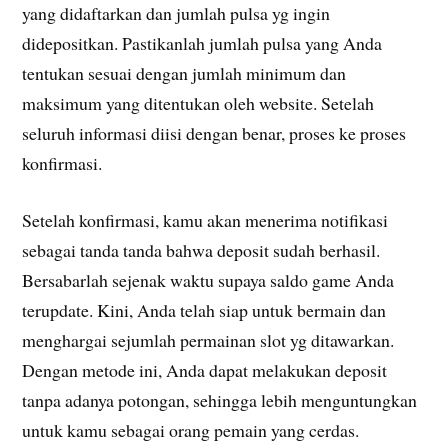
yang didaftarkan dan jumlah pulsa yg ingin
didepositkan. Pastikanlah jumlah pulsa yang Anda
tentukan sesuai dengan jumlah minimum dan
maksimum yang ditentukan oleh website. Setelah
seluruh informasi diisi dengan benar, proses ke proses
konfirmasi.
Setelah konfirmasi, kamu akan menerima notifikasi
sebagai tanda tanda bahwa deposit sudah berhasil.
Bersabarlah sejenak waktu supaya saldo game Anda
terupdate. Kini, Anda telah siap untuk bermain dan
menghargai sejumlah permainan slot yg ditawarkan.
Dengan metode ini, Anda dapat melakukan deposit
tanpa adanya potongan, sehingga lebih menguntungkan
untuk kamu sebagai orang pemain yang cerdas.