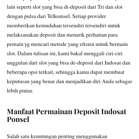
lain seperti slot yang bisa di-deposit dari Tri dan slot
dengan pulsa dari Telkomsel. Setiap provider
memberikan kemudahan tersendiri tersendiri untuk
melaksanakan deposit dan menarik perhatian para
pemain yg mencari metode yang efisien untuk bermain
slot. Dalam tulisan ini, kami bakal menggali ciri-ciri
unggulan dari slot yang bisa de-deposit dari Indosat dan
beberapa opsi terkait, sehingga kamu dapat membuat
keputusan yang benar dan menjadikan diri Anda sebagai
lebih pintar.
Manfaat Permainan Deposit Indosat
Ponsel
Salah satu keuntungan penting menggunakan