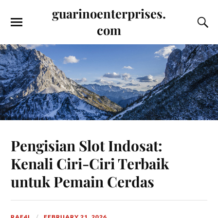
guarinoenterprises.
com
Pengisian Slot Indosat:
Kenali Ciri-Ciri Terbaik
untuk Pemain Cerdas
RAF4L
FEBRUARY 21, 2026