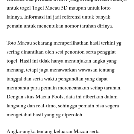
untuk togel Togel Macau 5D maupun untuk lotto
lainnya. Informasi ini jadi referensi untuk banyak
pemain untuk menentukan nomor taruhan dirinya.
Toto Macau sekarang memperlihatkan hasil terkini yg
sering dinantikan oleh sesi penonton serta penggiat
togel. Hasil ini tidak hanya menunjukan angka yang
menang, tetapi juga menawarkan wawasan tentang
tanggal dan serta waktu pengundian yang dapat
membantu para pemain merencanakan setiap taruhan.
Dengan situs Macau Pools, data ini diberikan dalam
langsung dan real-time, sehingga pemain bisa segera
mengetahui hasil yang yg diperoleh.
Angka-angka tentang keluaran Macau serta