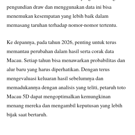
pengundian draw dan menggunakan data ini bisa
menemukan kesempatan yang lebih baik dalam
memasang taruhan terhadap nomor-nomor tertentu.
Ke depannya, pada tahun 2026, penting untuk terus
memantau perubahan dalam hasil serta corak data
Macau. Setiap tahun bisa menawarkan probabilitas dan
alur baru yang harus diperhatikan. Dengan terus
mengevaluasi keluaran hasil sebelumnya dan
memadukannya dengan analisis yang teliti, petaruh toto
Macau 5D dapat mengoptimalkan kemungkinan
menang mereka dan mengambil keputusan yang lebih
bijak saat bertaruh.