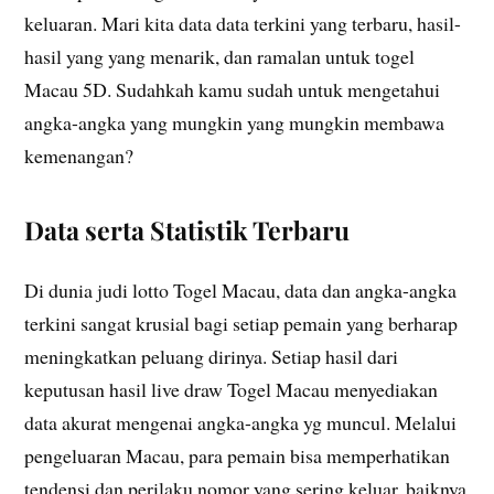
keluaran. Mari kita data data terkini yang terbaru, hasil-
hasil yang yang menarik, dan ramalan untuk togel
Macau 5D. Sudahkah kamu sudah untuk mengetahui
angka-angka yang mungkin yang mungkin membawa
kemenangan?
Data serta Statistik Terbaru
Di dunia judi lotto Togel Macau, data dan angka-angka
terkini sangat krusial bagi setiap pemain yang berharap
meningkatkan peluang dirinya. Setiap hasil dari
keputusan hasil live draw Togel Macau menyediakan
data akurat mengenai angka-angka yg muncul. Melalui
pengeluaran Macau, para pemain bisa memperhatikan
tendensi dan perilaku nomor yang sering keluar, baiknya