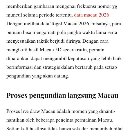
memberikan gambaran mengenai frekuensi nomor yg
muncul selama periode tertentu.
data macau 2026
Dengan melihat data Togel Macau 2026, misalnya, para
pemain bisa mengamati pola jangka waktu lama serta
menyesuaikan taktik berjudi dirinya. Dengan cara
mengikuti hasil Macau 5D secara rutin, pemain
diharapkan dapat mengambil keputusan yang lebih baik
berinformasi dan strategis dalam bertaruh pada setiap
pengundian yang akan datang.
Proses pengundian langsung Macau
Proses live draw Macau adalah momen yang dinanti-
nantikan oleh beberapa pencinta permainan Macau.
Setiap kali hasilnya tidak hanya sekadar menambah nilai