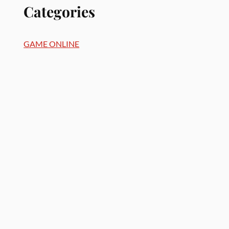
Categories
GAME ONLINE