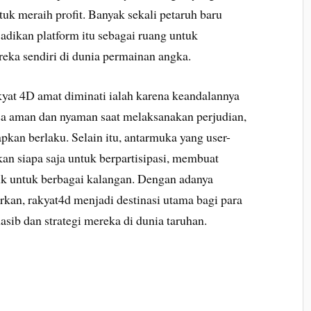
k meraih profit. Banyak sekali petaruh baru
dikan platform itu sebagai ruang untuk
eka sendiri di dunia permainan angka.
yat 4D amat diminati ialah karena keandalannya
asa aman dan nyaman saat melaksanakan perjudian,
pkan berlaku. Selain itu, antarmuka yang user-
n siapa saja untuk berpartisipasi, membuat
rik untuk berbagai kalangan. Dengan adanya
kan, rakyat4d menjadi destinasi utama bagi para
ib dan strategi mereka di dunia taruhan.