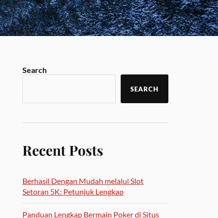
Search
SEARCH
Recent Posts
Berhasil Dengan Mudah melalui Slot
Setoran 5K: Petunjuk Lengkap
Panduan Lengkap Bermain Poker di Situs