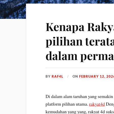
Kenapa Raky
pilihan terat
dalam perma
BY
RAF4L
ON
FEBRUARY 12, 202
Di dalam alam taruhan yang semakin 
platform pilihan utama.
rakyat4d
Deng
kemudahan yang yang, rakyat 4d suks