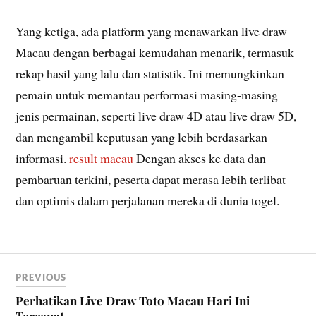
Yang ketiga, ada platform yang menawarkan live draw
Macau dengan berbagai kemudahan menarik, termasuk
rekap hasil yang lalu dan statistik. Ini memungkinkan
pemain untuk memantau performasi masing-masing
jenis permainan, seperti live draw 4D atau live draw 5D,
dan mengambil keputusan yang lebih berdasarkan
informasi.
result macau
Dengan akses ke data dan
pembaruan terkini, peserta dapat merasa lebih terlibat
dan optimis dalam perjalanan mereka di dunia togel.
PREVIOUS
Perhatikan Live Draw Toto Macau Hari Ini