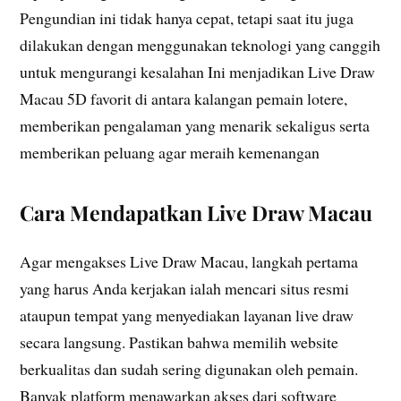
Pengundian ini tidak hanya cepat, tetapi saat itu juga
dilakukan dengan menggunakan teknologi yang canggih
untuk mengurangi kesalahan Ini menjadikan Live Draw
Macau 5D favorit di antara kalangan pemain lotere,
memberikan pengalaman yang menarik sekaligus serta
memberikan peluang agar meraih kemenangan
Cara Mendapatkan Live Draw Macau
Agar mengakses Live Draw Macau, langkah pertama
yang harus Anda kerjakan ialah mencari situs resmi
ataupun tempat yang menyediakan layanan live draw
secara langsung. Pastikan bahwa memilih website
berkualitas dan sudah sering digunakan oleh pemain.
Banyak platform menawarkan akses dari software