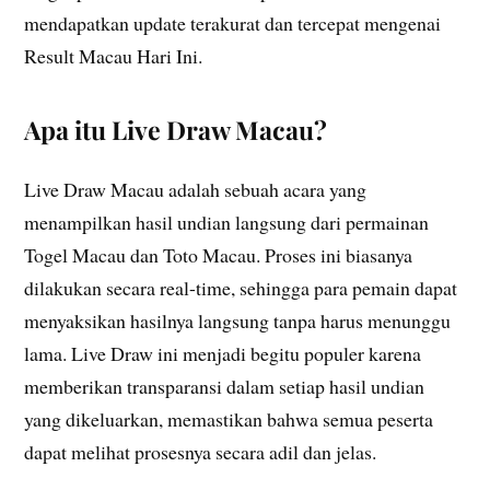
mendapatkan update terakurat dan tercepat mengenai
Result Macau Hari Ini.
Apa itu Live Draw Macau?
Live Draw Macau adalah sebuah acara yang
menampilkan hasil undian langsung dari permainan
Togel Macau dan Toto Macau. Proses ini biasanya
dilakukan secara real-time, sehingga para pemain dapat
menyaksikan hasilnya langsung tanpa harus menunggu
lama. Live Draw ini menjadi begitu populer karena
memberikan transparansi dalam setiap hasil undian
yang dikeluarkan, memastikan bahwa semua peserta
dapat melihat prosesnya secara adil dan jelas.