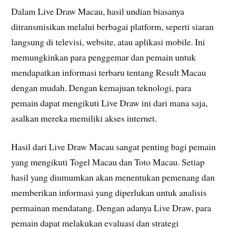
Dalam Live Draw Macau, hasil undian biasanya
ditransmisikan melalui berbagai platform, seperti siaran
langsung di televisi, website, atau aplikasi mobile. Ini
memungkinkan para penggemar dan pemain untuk
mendapatkan informasi terbaru tentang Result Macau
dengan mudah. Dengan kemajuan teknologi, para
pemain dapat mengikuti Live Draw ini dari mana saja,
asalkan mereka memiliki akses internet.
Hasil dari Live Draw Macau sangat penting bagi pemain
yang mengikuti Togel Macau dan Toto Macau. Setiap
hasil yang diumumkan akan menentukan pemenang dan
memberikan informasi yang diperlukan untuk analisis
permainan mendatang. Dengan adanya Live Draw, para
pemain dapat melakukan evaluasi dan strategi