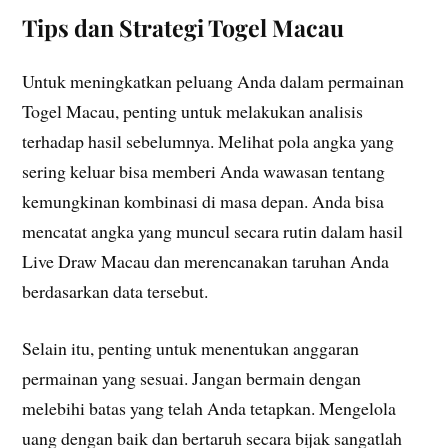
Tips dan Strategi Togel Macau
Untuk meningkatkan peluang Anda dalam permainan
Togel Macau, penting untuk melakukan analisis
terhadap hasil sebelumnya. Melihat pola angka yang
sering keluar bisa memberi Anda wawasan tentang
kemungkinan kombinasi di masa depan. Anda bisa
mencatat angka yang muncul secara rutin dalam hasil
Live Draw Macau dan merencanakan taruhan Anda
berdasarkan data tersebut.
Selain itu, penting untuk menentukan anggaran
permainan yang sesuai. Jangan bermain dengan
melebihi batas yang telah Anda tetapkan. Mengelola
uang dengan baik dan bertaruh secara bijak sangatlah