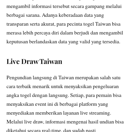
mengambil informasi tersebut secara gampang melalui
berbagai sarana. Adanya keberadaan data yang
transparan serta akurat, para pecinta togel Taiwan bisa
merasa lebih percaya diri dalam berjudi dan mengambil
keputusan berlandaskan data yang valid yang tersedia.
Live Draw Taiwan
Pengundian langsung di Taiwan merupakan salah satu
cara terbaik menarik untuk menyaksikan pengeluaran
angka togel dengan langsung. Setiap, para pemain bisa
menyaksikan event ini di berbagai platform yang
menyediakan memberikan layanan live streaming.
Melalui live draw, informasi mengenai hasil undian bisa
diketahui secara real-time, dan sudah pasti