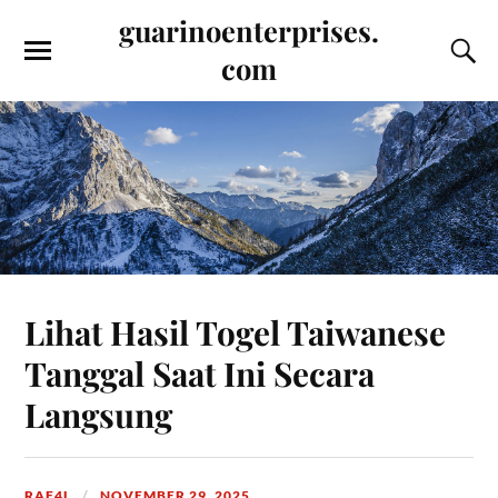
guarinoenterprises.
com
Lihat Hasil Togel Taiwanese
Tanggal Saat Ini Secara
Langsung
RAF4L
NOVEMBER 29, 2025