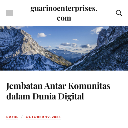
guarinoenterprises.
com
Jembatan Antar Komunitas
dalam Dunia Digital
RAF4L
OCTOBER 19, 2025