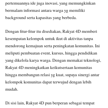
pertemuannya ide juga inovasi, yang memungkinkan
bermalam informasi antara warga yg memiliki
background serta kapasitas yang berbeda.
Dengan fitur-fitur itu disediakan, Rakyat 4D memberi
kesempatan kelompok untuk ikut di aktivitas tanpa
mendorong kemajuan serta peningkatan komunitas. Ini
meliputi pembuatan event, kursus, hingga pendidikan
yang dikelola karya warga. Dengan memakai teknologi,
Rakyat 4D meningkatkan keikutsertaan komunitas
hingga membangun relasi yg kuat, supaya sinergi antar
kelompok komunitas dapat terwujud dengan lebih
mudah.
Di sisi lain, Rakyat 4D pun berperan sebagai tempat