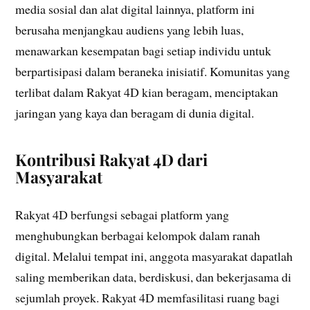
media sosial dan alat digital lainnya, platform ini
berusaha menjangkau audiens yang lebih luas,
menawarkan kesempatan bagi setiap individu untuk
berpartisipasi dalam beraneka inisiatif. Komunitas yang
terlibat dalam Rakyat 4D kian beragam, menciptakan
jaringan yang kaya dan beragam di dunia digital.
Kontribusi Rakyat 4D dari
Masyarakat
Rakyat 4D berfungsi sebagai platform yang
menghubungkan berbagai kelompok dalam ranah
digital. Melalui tempat ini, anggota masyarakat dapatlah
saling memberikan data, berdiskusi, dan bekerjasama di
sejumlah proyek. Rakyat 4D memfasilitasi ruang bagi