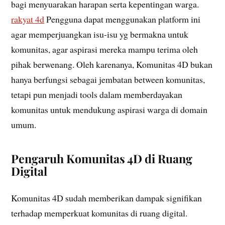
bagi menyuarakan harapan serta kepentingan warga.
rakyat 4d
Pengguna dapat menggunakan platform ini
agar memperjuangkan isu-isu yg bermakna untuk
komunitas, agar aspirasi mereka mampu terima oleh
pihak berwenang. Oleh karenanya, Komunitas 4D bukan
hanya berfungsi sebagai jembatan between komunitas,
tetapi pun menjadi tools dalam memberdayakan
komunitas untuk mendukung aspirasi warga di domain
umum.
Pengaruh Komunitas 4D di Ruang
Digital
Komunitas 4D sudah memberikan dampak signifikan
terhadap memperkuat komunitas di ruang digital.