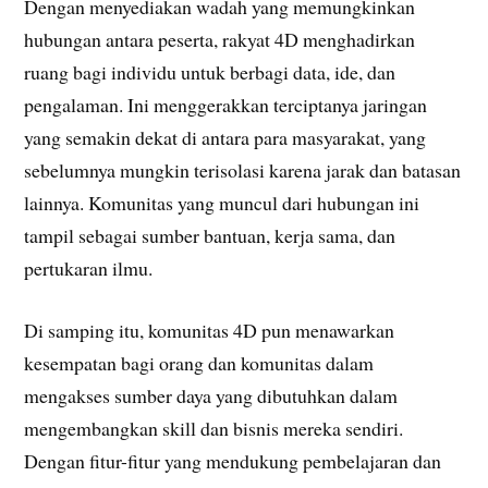
Dengan menyediakan wadah yang memungkinkan
hubungan antara peserta, rakyat 4D menghadirkan
ruang bagi individu untuk berbagi data, ide, dan
pengalaman. Ini menggerakkan terciptanya jaringan
yang semakin dekat di antara para masyarakat, yang
sebelumnya mungkin terisolasi karena jarak dan batasan
lainnya. Komunitas yang muncul dari hubungan ini
tampil sebagai sumber bantuan, kerja sama, dan
pertukaran ilmu.
Di samping itu, komunitas 4D pun menawarkan
kesempatan bagi orang dan komunitas dalam
mengakses sumber daya yang dibutuhkan dalam
mengembangkan skill dan bisnis mereka sendiri.
Dengan fitur-fitur yang mendukung pembelajaran dan