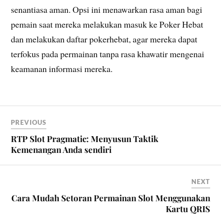
senantiasa aman. Opsi ini menawarkan rasa aman bagi
pemain saat mereka melakukan masuk ke Poker Hebat
dan melakukan daftar pokerhebat, agar mereka dapat
terfokus pada permainan tanpa rasa khawatir mengenai
keamanan informasi mereka.
PREVIOUS
RTP Slot Pragmatic: Menyusun Taktik
Kemenangan Anda sendiri
NEXT
Cara Mudah Setoran Permainan Slot Menggunakan
Kartu QRIS