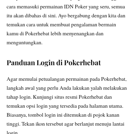
cara memasuki permainan IDN Poker yang seru, semua
itu akan dibahas di sini. Ayo bergabung dengan kita dan
temukan cara untuk membuat pengalaman bermain
kamu di Pokerhebat lebih menyenangkan dan
menguntungkan.
Panduan Login di Pokerhebat
Agar memulai petualangan permainan pada Pokerhebat,
langkah awal yang perlu Anda lakukan yalah melakukan
tahap login. Kunjungi situs resmi Pokerhebat dan
temukan opsi login yang tersedia pada halaman utama.
Biasanya, tombol login ini ditemukan di pojok kanan
tinggi. Tekan ikon tersebut agar berlanjut menuju lantai
login.