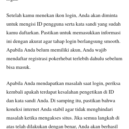
Setelah kamu menekan ikon login, Anda akan diminta
untuk mengisi ID pengguna serta kata sandi yang sudah
kamu daftarkan. Pastikan untuk memasukkan informasi
ini dengan akurat agar tahap login berlangsung smooth.
Apabila Anda belum memiliki akun, Anda wajib
mendaftar registrasi pokerhebat terlebih dahulu sebelum
bisa masuk.
Apabila Anda mendapatkan masalah saat login, periksa
kembali apakah terdapat kesalahan pengetikan di ID
dan kata sandi Anda. Di samping itu, pastikan bahwa
koneksi internet Anda stabil agar tidak menghindari
masalah ketika mengakses situs. Jika semua langkah di
atas telah dilakukan dengan benar, Anda akan berhasil