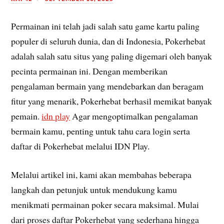
Permainan ini telah jadi salah satu game kartu paling
populer di seluruh dunia, dan di Indonesia, Pokerhebat
adalah salah satu situs yang paling digemari oleh banyak
pecinta permainan ini. Dengan memberikan
pengalaman bermain yang mendebarkan dan beragam
fitur yang menarik, Pokerhebat berhasil memikat banyak
pemain.
idn play
Agar mengoptimalkan pengalaman
bermain kamu, penting untuk tahu cara login serta
daftar di Pokerhebat melalui IDN Play.
Melalui artikel ini, kami akan membahas beberapa
langkah dan petunjuk untuk mendukung kamu
menikmati permainan poker secara maksimal. Mulai
dari proses daftar Pokerhebat yang sederhana hingga