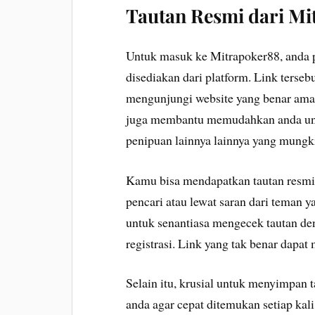
Tautan Resmi dari Mi
Untuk masuk ke Mitrapoker88, anda p
disediakan dari platform. Link ters
mengunjungi website yang benar aman
juga membantu memudahkan anda untu
penipuan lainnya lainnya yang mungkin
Kamu bisa mendapatkan tautan resmi
pencari atau lewat saran dari teman
untuk senantiasa mengecek tautan den
registrasi. Link yang tak benar dapa
Selain itu, krusial untuk menyimpan 
anda agar cepat ditemukan setiap ka