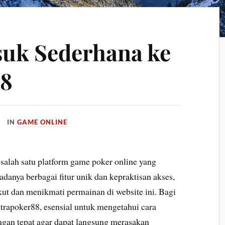
uk Sederhana ke
88
IN
GAME ONLINE
 salah satu platform game poker online yang
adanya berbagai fitur unik dan kepraktisan akses,
ut dan menikmati permainan di website ini. Bagi
rapoker88, esensial untuk mengetahui cara
gan tepat agar dapat langsung merasakan