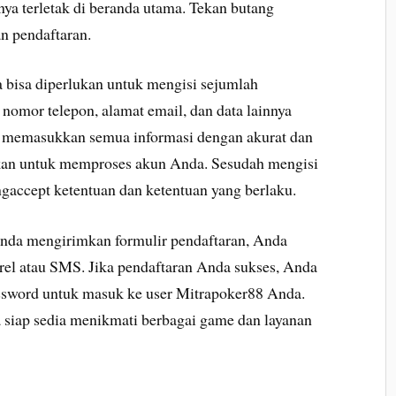
anya terletak di beranda utama. Tekan butang
n pendaftaran.
a bisa diperlukan untuk mengisi sejumlah
 nomor telepon, alamat email, dan data lainnya
uk memasukkan semua informasi dengan akurat dan
akan untuk memproses akun Anda. Sesudah mengisi
gaccept ketentuan dan ketentuan yang berlaku.
Anda mengirimkan formulir pendaftaran, Anda
rel atau SMS. Jika pendaftaran Anda sukses, Anda
sword untuk masuk ke user Mitrapoker88 Anda.
siap sedia menikmati berbagai game dan layanan