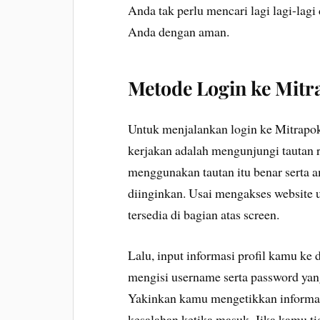
Anda tak perlu mencari lagi lagi-lag
Anda dengan aman.
Metode Login ke Mit
Untuk menjalankan login ke Mitrapo
kerjakan adalah mengunjungi tautan 
menggunakan tautan itu benar serta 
diinginkan. Usai mengakses website 
tersedia di bagian atas screen.
Lalu, input informasi profil kamu ke
mengisi username serta password yan
Yakinkan kamu mengetikkan informasi 
kesalahan ketika masuk. Jika kamu tid