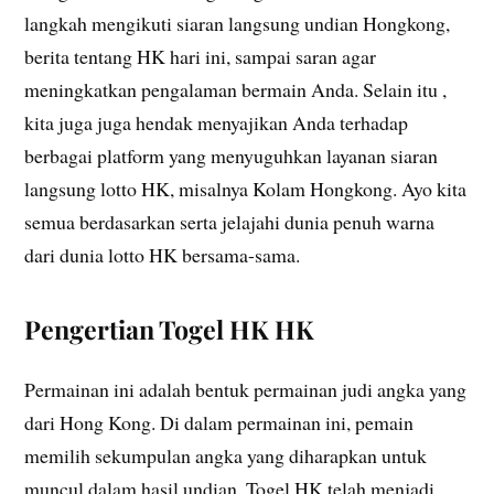
langkah mengikuti siaran langsung undian Hongkong,
berita tentang HK hari ini, sampai saran agar
meningkatkan pengalaman bermain Anda. Selain itu ,
kita juga juga hendak menyajikan Anda terhadap
berbagai platform yang menyuguhkan layanan siaran
langsung lotto HK, misalnya Kolam Hongkong. Ayo kita
semua berdasarkan serta jelajahi dunia penuh warna
dari dunia lotto HK bersama-sama.
Pengertian Togel HK HK
Permainan ini adalah bentuk permainan judi angka yang
dari Hong Kong. Di dalam permainan ini, pemain
memilih sekumpulan angka yang diharapkan untuk
muncul dalam hasil undian. Togel HK telah menjadi