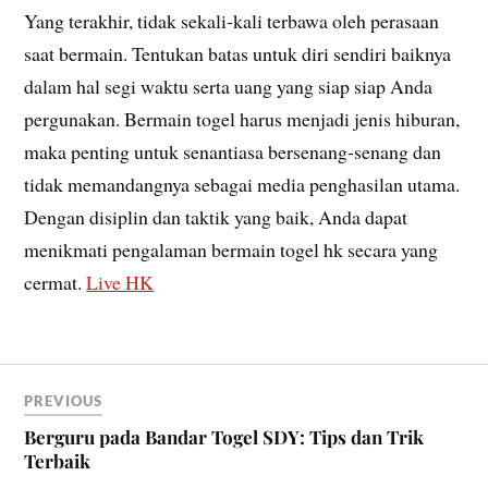
Yang terakhir, tidak sekali-kali terbawa oleh perasaan
saat bermain. Tentukan batas untuk diri sendiri baiknya
dalam hal segi waktu serta uang yang siap siap Anda
pergunakan. Bermain togel harus menjadi jenis hiburan,
maka penting untuk senantiasa bersenang-senang dan
tidak memandangnya sebagai media penghasilan utama.
Dengan disiplin dan taktik yang baik, Anda dapat
menikmati pengalaman bermain togel hk secara yang
cermat.
Live HK
PREVIOUS
Berguru pada Bandar Togel SDY: Tips dan Trik
Terbaik