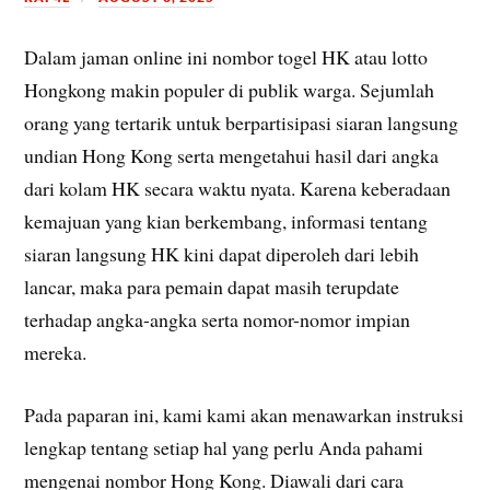
Dalam jaman online ini nombor togel HK atau lotto
Hongkong makin populer di publik warga. Sejumlah
orang yang tertarik untuk berpartisipasi siaran langsung
undian Hong Kong serta mengetahui hasil dari angka
dari kolam HK secara waktu nyata. Karena keberadaan
kemajuan yang kian berkembang, informasi tentang
siaran langsung HK kini dapat diperoleh dari lebih
lancar, maka para pemain dapat masih terupdate
terhadap angka-angka serta nomor-nomor impian
mereka.
Pada paparan ini, kami kami akan menawarkan instruksi
lengkap tentang setiap hal yang perlu Anda pahami
mengenai nombor Hong Kong. Diawali dari cara