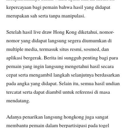
kepercayaan bagi pemain bahwa hasil yang didapat
merupakan sah serta tanpa manipulasi.
Setelah hasil live draw Hong Kong diketahui, nomor-
nomor yang didapat langsung segera diumumkan di
multiple media, termasuk situs resmi, sosmed, dan
aplikasi bergerak. Berita ini sungguh penting bagi para
pemain yang ingin langsung mengetahui hasil secara
cepat serta mengambil langkah selanjutnya berdasarkan
pada angka yang didapat. Selain itu, semua hasil undian
tercatat serta dapat diambil untuk referensi di masa
mendatang.
Adanya penarikan langsung hongkong juga sangat
membantu pemain dalam berpartisipasi pada togel