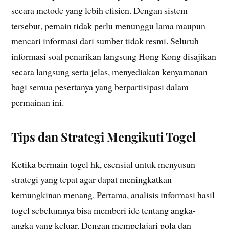
secara metode yang lebih efisien. Dengan sistem
tersebut, pemain tidak perlu menunggu lama maupun
mencari informasi dari sumber tidak resmi. Seluruh
informasi soal penarikan langsung Hong Kong disajikan
secara langsung serta jelas, menyediakan kenyamanan
bagi semua pesertanya yang berpartisipasi dalam
permainan ini.
Tips dan Strategi Mengikuti Togel
Ketika bermain togel hk, esensial untuk menyusun
strategi yang tepat agar dapat meningkatkan
kemungkinan menang. Pertama, analisis informasi hasil
togel sebelumnya bisa memberi ide tentang angka-
angka yang keluar. Dengan mempelajari pola dan