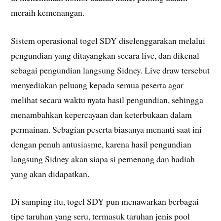
meraih kemenangan.
Sistem operasional togel SDY diselenggarakan melalui
pengundian yang ditayangkan secara live, dan dikenal
sebagai pengundian langsung Sidney. Live draw tersebut
menyediakan peluang kepada semua peserta agar
melihat secara waktu nyata hasil pengundian, sehingga
menambahkan kepercayaan dan keterbukaan dalam
permainan. Sebagian peserta biasanya menanti saat ini
dengan penuh antusiasme, karena hasil pengundian
langsung Sidney akan siapa si pemenang dan hadiah
yang akan didapatkan.
Di samping itu, togel SDY pun menawarkan berbagai
tipe taruhan yang seru, termasuk taruhan jenis pool