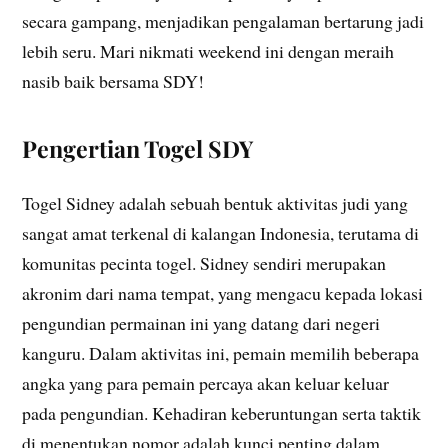
secara gampang, menjadikan pengalaman bertarung jadi
lebih seru. Mari nikmati weekend ini dengan meraih
nasib baik bersama SDY!
Pengertian Togel SDY
Togel Sidney adalah sebuah bentuk aktivitas judi yang
sangat amat terkenal di kalangan Indonesia, terutama di
komunitas pecinta togel. Sidney sendiri merupakan
akronim dari nama tempat, yang mengacu kepada lokasi
pengundian permainan ini yang datang dari negeri
kanguru. Dalam aktivitas ini, pemain memilih beberapa
angka yang para pemain percaya akan keluar keluar
pada pengundian. Kehadiran keberuntungan serta taktik
di menentukan nomor adalah kunci penting dalam