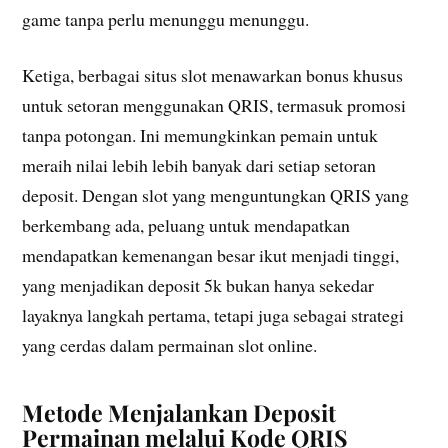
game tanpa perlu menunggu menunggu.
Ketiga, berbagai situs slot menawarkan bonus khusus
untuk setoran menggunakan QRIS, termasuk promosi
tanpa potongan. Ini memungkinkan pemain untuk
meraih nilai lebih lebih banyak dari setiap setoran
deposit. Dengan slot yang menguntungkan QRIS yang
berkembang ada, peluang untuk mendapatkan
mendapatkan kemenangan besar ikut menjadi tinggi,
yang menjadikan deposit 5k bukan hanya sekedar
layaknya langkah pertama, tetapi juga sebagai strategi
yang cerdas dalam permainan slot online.
Metode Menjalankan Deposit
Permainan melalui Kode QRIS