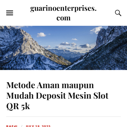
guarinoenterprises.
com
Metode Aman maupun
Mudah Deposit Mesin Slot
QR 5k
RAF4L
JULY 19, 2025