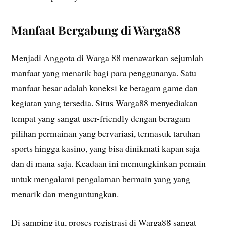
Manfaat Bergabung di Warga88
Menjadi Anggota di Warga 88 menawarkan sejumlah
manfaat yang menarik bagi para penggunanya. Satu
manfaat besar adalah koneksi ke beragam game dan
kegiatan yang tersedia. Situs Warga88 menyediakan
tempat yang sangat user-friendly dengan beragam
pilihan permainan yang bervariasi, termasuk taruhan
sports hingga kasino, yang bisa dinikmati kapan saja
dan di mana saja. Keadaan ini memungkinkan pemain
untuk mengalami pengalaman bermain yang yang
menarik dan menguntungkan.
Di samping itu, proses registrasi di Warga88 sangat