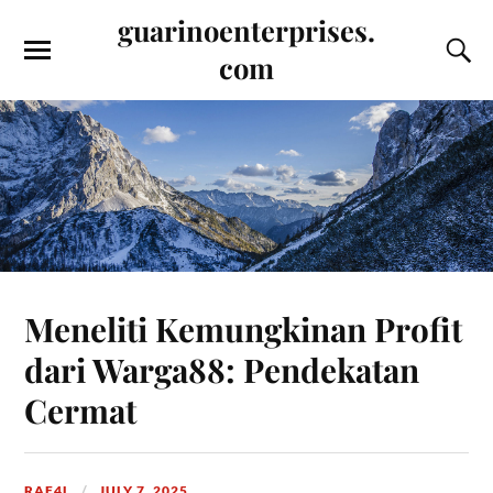
guarinoenterprises.
com
Meneliti Kemungkinan Profit
dari Warga88: Pendekatan
Cermat
RAF4L
JULY 7, 2025