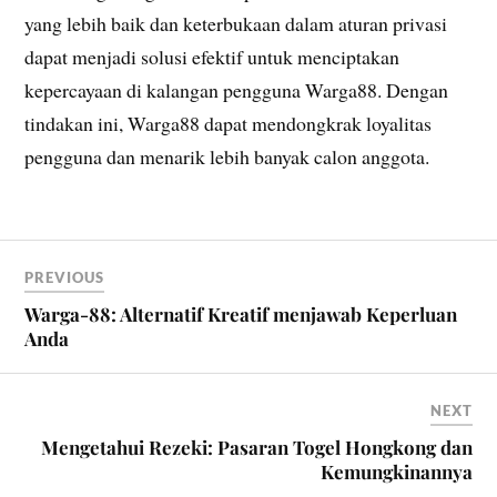
yang lebih baik dan keterbukaan dalam aturan privasi
dapat menjadi solusi efektif untuk menciptakan
kepercayaan di kalangan pengguna Warga88. Dengan
tindakan ini, Warga88 dapat mendongkrak loyalitas
pengguna dan menarik lebih banyak calon anggota.
PREVIOUS
Warga-88: Alternatif Kreatif menjawab Keperluan
Anda
NEXT
Mengetahui Rezeki: Pasaran Togel Hongkong dan
Kemungkinannya