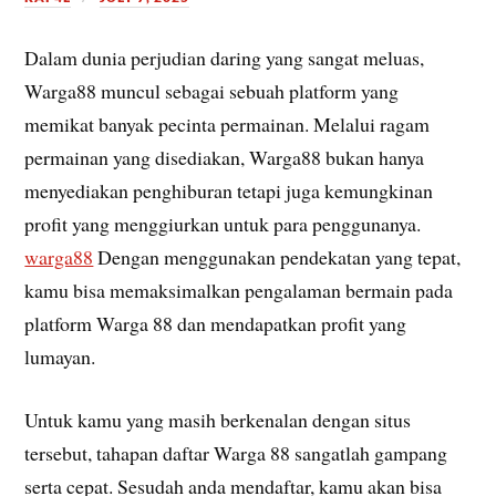
Dalam dunia perjudian daring yang sangat meluas,
Warga88 muncul sebagai sebuah platform yang
memikat banyak pecinta permainan. Melalui ragam
permainan yang disediakan, Warga88 bukan hanya
menyediakan penghiburan tetapi juga kemungkinan
profit yang menggiurkan untuk para penggunanya.
warga88
Dengan menggunakan pendekatan yang tepat,
kamu bisa memaksimalkan pengalaman bermain pada
platform Warga 88 dan mendapatkan profit yang
lumayan.
Untuk kamu yang masih berkenalan dengan situs
tersebut, tahapan daftar Warga 88 sangatlah gampang
serta cepat. Sesudah anda mendaftar, kamu akan bisa