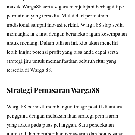
masuk Warga88 serta segara menjelajahi berbagai tipe
permainan yang tersedia. Mulai dari permainan
tradisional sampai inovasi terkini, Warga 88 siap sedia
memanjakan kamu dengan beraneka ragam kesempatan
untuk menang. Dalam tulisan ini, kita akan meneliti
lebih lanjut potensi profit yang bisa anda capai serta
strategi jitu untuk memanfaatkan seluruh fitur yang
tersedia di Warga 88.
Strategi Pemasaran Warga88
Warga88 berhasil membangun image positif di antara
pengguna dengan melaksanakan strategi pemasaran
yang fokus pada puas pelanggan. Satu pendekatan
utama adalah memberikan penawaran dan bonus yang