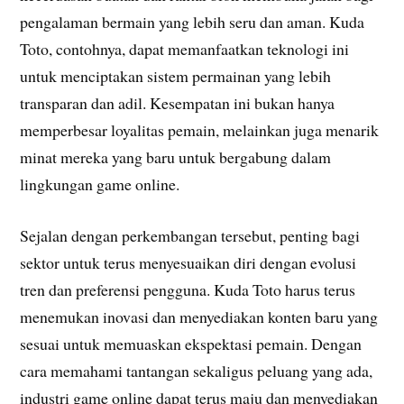
pengalaman bermain yang lebih seru dan aman. Kuda
Toto, contohnya, dapat memanfaatkan teknologi ini
untuk menciptakan sistem permainan yang lebih
transparan dan adil. Kesempatan ini bukan hanya
memperbesar loyalitas pemain, melainkan juga menarik
minat mereka yang baru untuk bergabung dalam
lingkungan game online.
Sejalan dengan perkembangan tersebut, penting bagi
sektor untuk terus menyesuaikan diri dengan evolusi
tren dan preferensi pengguna. Kuda Toto harus terus
menemukan inovasi dan menyediakan konten baru yang
sesuai untuk memuaskan ekspektasi pemain. Dengan
cara memahami tantangan sekaligus peluang yang ada,
industri game online dapat terus maju dan menyediakan