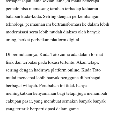
terdapat sejak lama sekian lama, di mana beberapa
pemain bisa memasang taruhan terhadap keluaran
balapan kuda-kuda. Seiring dengan perkembangan
teknologi, permainan ini bertransformasi ke dalam lebih
modernisasi serta lebih mudah diakses oleh banyak
orang, berkat perbaikan platform digital.
Di permulaannya, Kuda Toto cuma ada dalam format
fisik dan terbatas pada lokasi tertentu. Akan tetapi,
seiring dengan hadirnya platform online, Kuda Toto
mulai mencapai lebih banyak pengguna di berbagai
berbagai wilayah. Perubahan ini tidak hanya
meningkatkan kenyamanan bagi tetapi juga menambah
cakupan pasar, yang membuat semakin banyak banyak
yang tertarik berpartisipasi dalam game.