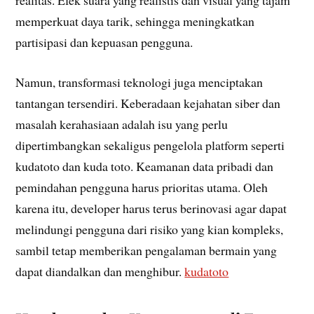
memperkuat daya tarik, sehingga meningkatkan
partisipasi dan kepuasan pengguna.
Namun, transformasi teknologi juga menciptakan
tantangan tersendiri. Keberadaan kejahatan siber dan
masalah kerahasiaan adalah isu yang perlu
dipertimbangkan sekaligus pengelola platform seperti
kudatoto dan kuda toto. Keamanan data pribadi dan
pemindahan pengguna harus prioritas utama. Oleh
karena itu, developer harus terus berinovasi agar dapat
melindungi pengguna dari risiko yang kian kompleks,
sambil tetap memberikan pengalaman bermain yang
dapat diandalkan dan menghibur.
kudatoto