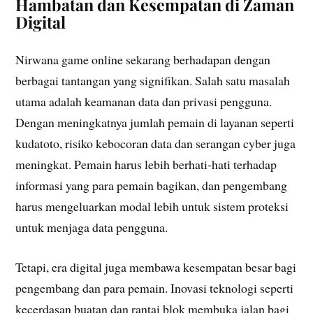
Hambatan dan Kesempatan di Zaman
Digital
Nirwana game online sekarang berhadapan dengan
berbagai tantangan yang signifikan. Salah satu masalah
utama adalah keamanan data dan privasi pengguna.
Dengan meningkatnya jumlah pemain di layanan seperti
kudatoto, risiko kebocoran data dan serangan cyber juga
meningkat. Pemain harus lebih berhati-hati terhadap
informasi yang para pemain bagikan, dan pengembang
harus mengeluarkan modal lebih untuk sistem proteksi
untuk menjaga data pengguna.
Tetapi, era digital juga membawa kesempatan besar bagi
pengembang dan para pemain. Inovasi teknologi seperti
kecerdasan buatan dan rantai blok membuka jalan bagi