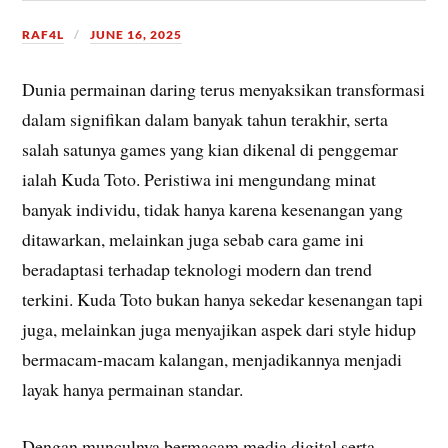
RAF4L
JUNE 16, 2025
Dunia permainan daring terus menyaksikan transformasi
dalam signifikan dalam banyak tahun terakhir, serta
salah satunya games yang kian dikenal di penggemar
ialah Kuda Toto. Peristiwa ini mengundang minat
banyak individu, tidak hanya karena kesenangan yang
ditawarkan, melainkan juga sebab cara game ini
beradaptasi terhadap teknologi modern dan trend
terkini. Kuda Toto bukan hanya sekedar kesenangan tapi
juga, melainkan juga menyajikan aspek dari style hidup
bermacam-macam kalangan, menjadikannya menjadi
layak hanya permainan standar.
Dengan munculnya bermacam media digital serta