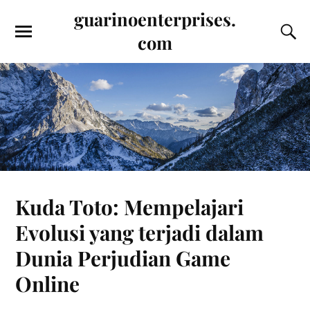
guarinoenterprises.
com
Kuda Toto: Mempelajari
Evolusi yang terjadi dalam
Dunia Perjudian Game
Online