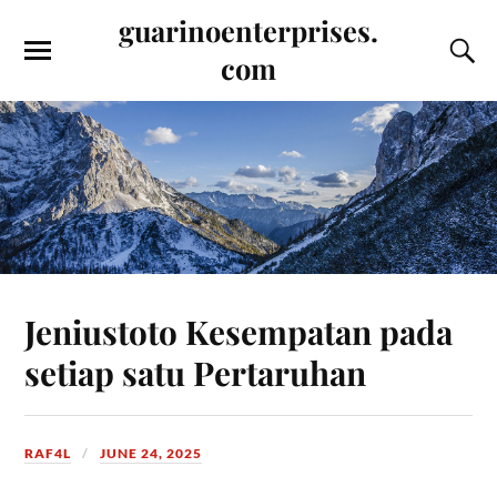
guarinoenterprises.
com
Jeniustoto Kesempatan pada
setiap satu Pertaruhan
RAF4L
JUNE 24, 2025