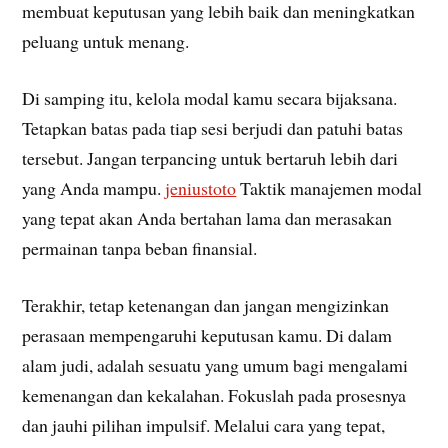
membuat keputusan yang lebih baik dan meningkatkan
peluang untuk menang.
Di samping itu, kelola modal kamu secara bijaksana.
Tetapkan batas pada tiap sesi berjudi dan patuhi batas
tersebut. Jangan terpancing untuk bertaruh lebih dari
yang Anda mampu.
jeniustoto
Taktik manajemen modal
yang tepat akan Anda bertahan lama dan merasakan
permainan tanpa beban finansial.
Terakhir, tetap ketenangan dan jangan mengizinkan
perasaan mempengaruhi keputusan kamu. Di dalam
alam judi, adalah sesuatu yang umum bagi mengalami
kemenangan dan kekalahan. Fokuslah pada prosesnya
dan jauhi pilihan impulsif. Melalui cara yang tepat,