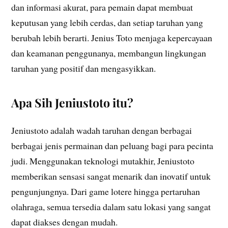
dan informasi akurat, para pemain dapat membuat
keputusan yang lebih cerdas, dan setiap taruhan yang
berubah lebih berarti. Jenius Toto menjaga kepercayaan
dan keamanan penggunanya, membangun lingkungan
taruhan yang positif dan mengasyikkan.
Apa Sih Jeniustoto itu?
Jeniustoto adalah wadah taruhan dengan berbagai
berbagai jenis permainan dan peluang bagi para pecinta
judi. Menggunakan teknologi mutakhir, Jeniustoto
memberikan sensasi sangat menarik dan inovatif untuk
pengunjungnya. Dari game lotere hingga pertaruhan
olahraga, semua tersedia dalam satu lokasi yang sangat
dapat diakses dengan mudah.